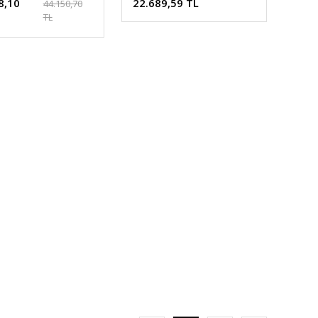
8,10
22.689,59 TL
44.150,70
TL