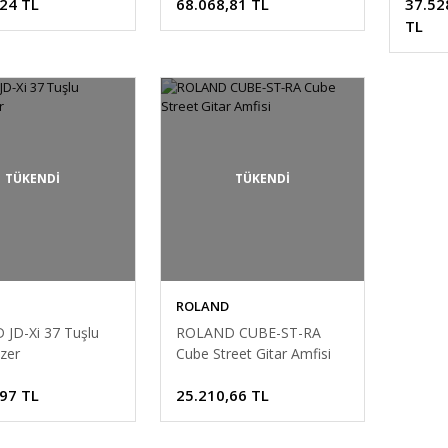
,24 TL
68.068,81 TL
37.52
TL
TÜKENDİ
TÜKENDİ
ROLAND
JD-Xi 37 Tuşlu
ROLAND CUBE-ST-RA
zer
Cube Street Gitar Amfisi
,97 TL
25.210,66 TL