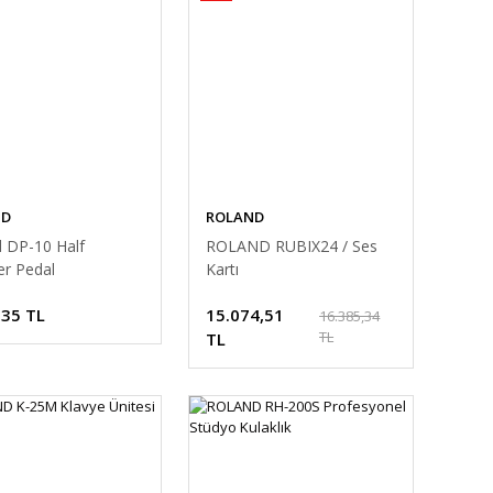
ND
ROLAND
 DP-10 Half
ROLAND RUBIX24 / Ses
r Pedal
Kartı
,35 TL
15.074,51
16.385,34
TL
TL