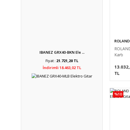
ROLAND
ROLAND
IBANEZ GRX40-BKN Ele ...
Kartı
Fiyat :
21.721,20 TL
13.032
İndirimli 18.463,02 TL
TL
%10