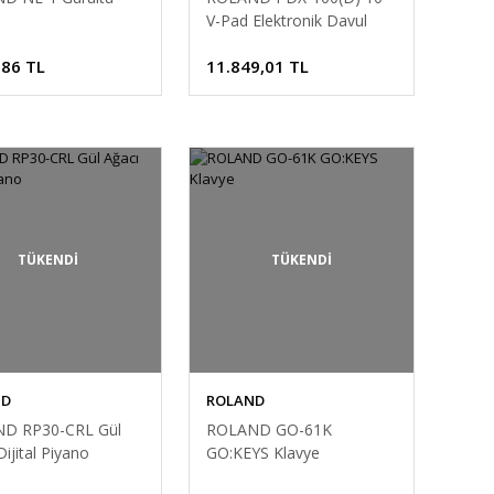
V-Pad Elektronik Davul
Padi
,86 TL
11.849,01 TL
TÜKENDİ
TÜKENDİ
ND
ROLAND
D RP30-CRL Gül
ROLAND GO-61K
Dijital Piyano
GO:KEYS Klavye