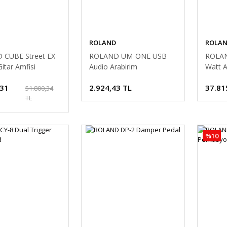
ROLAND
ROLA
 CUBE Street EX
ROLAND UM-ONE USB
ROLAN
Gitar Amfisi
Audio Arabirim
Watt A
Amfisi
,31
2.924,43 TL
37.81
51.800,34
TL
%10