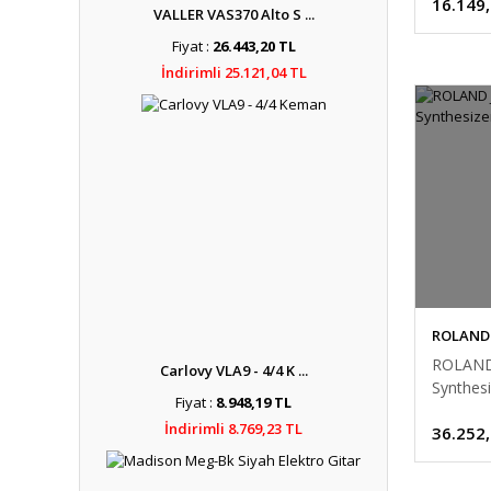
16.149
VALLER VAS370 Alto S ...
Fiyat :
26.443,20 TL
İndirimli 25.121,04 TL
ROLAND
ROLAND 
Carlovy VLA9 - 4/4 K ...
Synthesi
Fiyat :
8.948,19 TL
İndirimli 8.769,23 TL
36.252