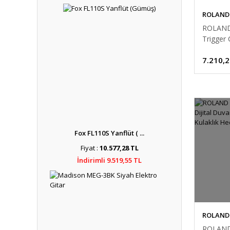
ROLAND
ROLAND
Trigger
7.210,2
Fox FL110S Yanflüt ( ...
Fiyat :
10.577,28 TL
İndirimli 9.519,55 TL
ROLAND
ROLAND