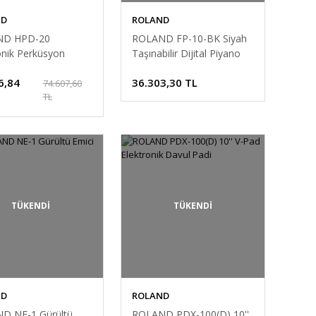
ND
ROLAND
ND HPD-20
ROLAND FP-10-BK Siyah
onik Perküsyon
Taşınabilir Dijital Piyano
6,84
36.303,30 TL
74.607,60
TL
TÜKENDİ
TÜKENDİ
ND
ROLAND
D NE-1 Gürültü
ROLAND PDX-100(D) 10''