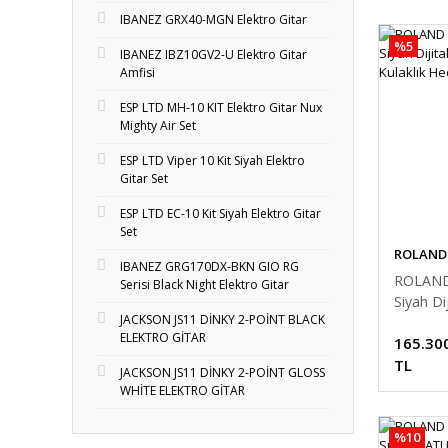
IBANEZ GRX40-MGN Elektro Gitar
%5
IBANEZ IBZ10GV2-U Elektro Gitar
Amfisi
ESP LTD MH-10 KIT Elektro Gitar Nux
Mighty Air Set
ESP LTD Viper 10 Kit Siyah Elektro
Gitar Set
ESP LTD EC-10 Kit Siyah Elektro Gitar
Set
ROLAND
IBANEZ GRG170DX-BKN GIO RG
ROLAND
Serisi Black Night Elektro Gitar
Siyah Di
JACKSON JS11 DİNKY 2-POİNT BLACK
(Tabure 
ELEKTRO GİTAR
165.30
Hediyeli
TL
JACKSON JS11 DİNKY 2-POİNT GLOSS
WHİTE ELEKTRO GİTAR
%10