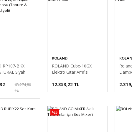
ROLAND
ROLA
 RP107-BKX
ROLAND Cube-10GX
Roland
ATURAL Siyah
Elektro Gitar Amfisi
Dampe
Duvar Piyanosu
,32
12.353,22 TL
2.319
& Kulaklık
63.274,80
TL
)
%5