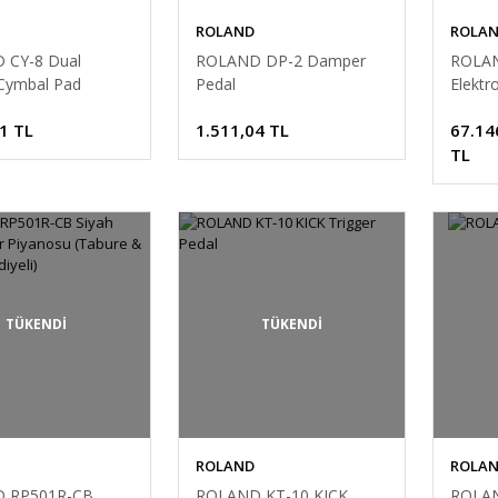
ROLAND
ROLA
 CY-8 Dual
ROLAND DP-2 Damper
ROLA
 Cymbal Pad
Pedal
Elektr
1 TL
1.511,04 TL
67.14
TL
TÜKENDİ
TÜKENDİ
ROLAND
ROLA
 RP501R-CB
ROLAND KT-10 KICK
ROLAN