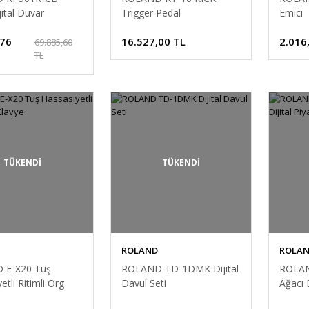
jital Duvar
Trigger Pedal
Emici
u (Tabure &
,76
16.527,00 TL
2.016
Hediyeli)
69.885,60
TL
TÜKENDİ
TÜKENDİ
ROLAND
ROLA
 E-X20 Tuş
ROLAND TD-1DMK Dijital
ROLAN
etli Ritimli Org
Davul Seti
Ağacı 