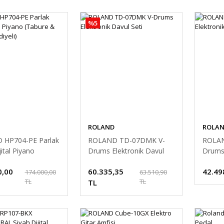
%5
ROLAND
ROLA
 HP704-PE Parlak
ROLAND TD-07DMK V-
ROLAN
jital Piyano
Drums Elektronik Davul
Drums 
& Kulaklık
Seti
Seti
0,00
60.335,35
42.49
)
174.000,00
63.510,90
TL
TL
TL