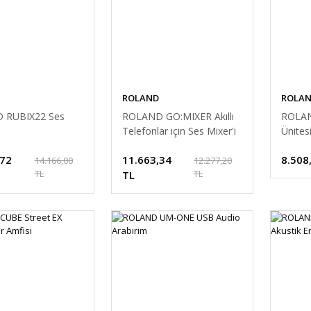
ROLAND
ROLA
 RUBIX22 Ses
ROLAND GO:MIXER Akıllı
ROLAN
Telefonlar için Ses Mixer'i
Ünites
,72
11.663,34
8.508
14.166,00
12.277,20
TL
TL
TL