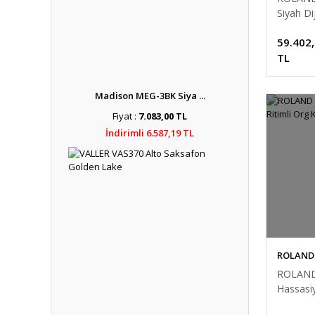
Siyah Di
Piyanos
59.402
Kulaklık 
TL
Madison MEG-3BK Siya ...
Fiyat :
7.083,00 TL
İndirimli 6.587,19 TL
ROLAND
ROLAND
Hassasiy
Klavye