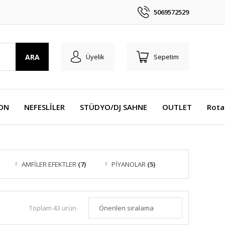
5069572529
ARA
Üyelik
Sepetim
YON
NEFESLİLER
STÜDYO/DJ SAHNE
OUTLET
Rota
AMFİLER EFEKTLER
(7)
PİYANOLAR
(5)
Toplam 43 ürün