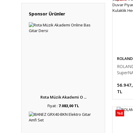
Sponsor Ürünler
ROLAND
ROLAND
SuperN
Dijital 
56.947
(Tabure 
Hediyeli
TL
Rota Müzik Akademi O ...
Fiyat :
7.083,00 TL
%8