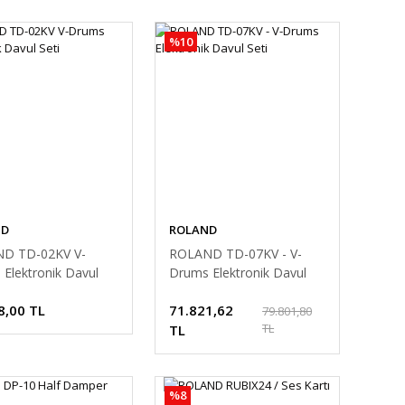
%10
ND
ROLAND
D TD-02KV V-
ROLAND TD-07KV - V-
Elektronik Davul
Drums Elektronik Davul
Seti
8,00 TL
71.821,62
79.801,80
TL
TL
%8