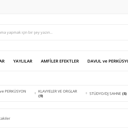
AR
YAYLILAR
AMFİLER EFEKTLER
DAVUL ve PERKÜS
 ve PERKÜSYON
KLAVYELER VE ORGLAR
STÜDYO/DJ SAHNE
(8)
(9)
takiler