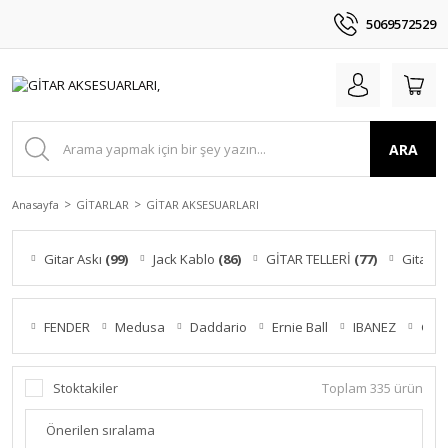
5069572529
ARA
Anasayfa
GİTARLAR
GİTAR AKSESUARLARI
Gitar Askı
(99)
Jack Kablo
(86)
GİTAR TELLERİ
(77)
Gitar 
FENDER
Medusa
Daddario
Ernie Ball
IBANEZ
G-S
Stoktakiler
Toplam 335 ürün