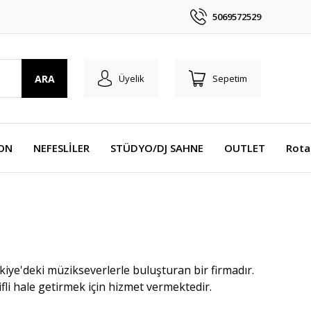
5069572529
ARA
Üyelik
Sepetim
YON
NEFESLİLER
STÜDYO/DJ SAHNE
OUTLET
Rota
ye'deki müzikseverlerle buluşturan bir firmadır.
li hale getirmek için hizmet vermektedir.