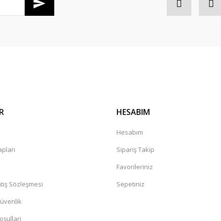
R
HESABIM
a
Hesabım
pları
Sipariş Takip
Favorileriniz
tış Sözleşmesi
Sepetiniz
Güvenlik
oşullari