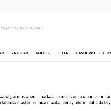
AR
YAYLILAR
AMFİLER EFEKTLER
DAVUL ve PERKÜS
kabul görmüş önemli markaların müzik enstrümanlarını Türki
etimiz, müşterilerimize müzikal deneyimlerini daha da keyif