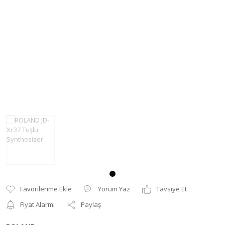
Trompet
Ses Kartı
Tuba
SESLENDİRME
Yan Flüt
Stüdyo Amfisi
STÜDYO DJ
Yorum Yaz
Tavsiye Et
Fiyat Alarmı
Paylaş