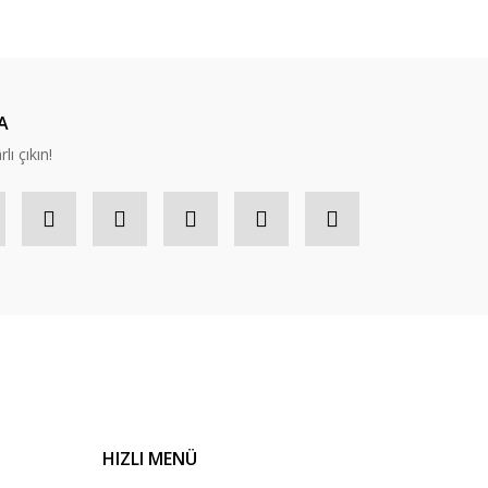
A
lı çıkın!
HIZLI MENÜ