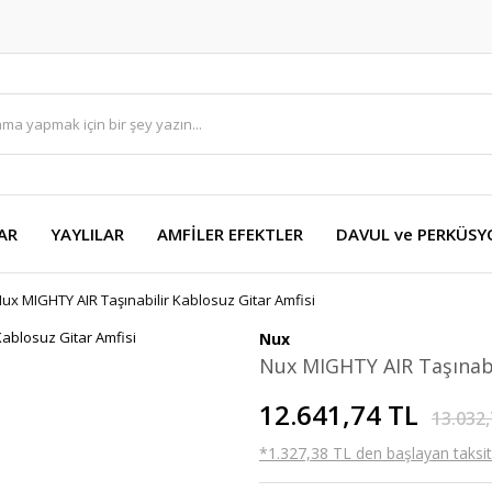
AR
YAYLILAR
AMFİLER EFEKTLER
DAVUL ve PERKÜS
ux MIGHTY AIR Taşınabilir Kablosuz Gitar Amfisi
Nux
Nux MIGHTY AIR Taşınabi
12.641,74 TL
13.032,
*1.327,38 TL den başlayan taksitl