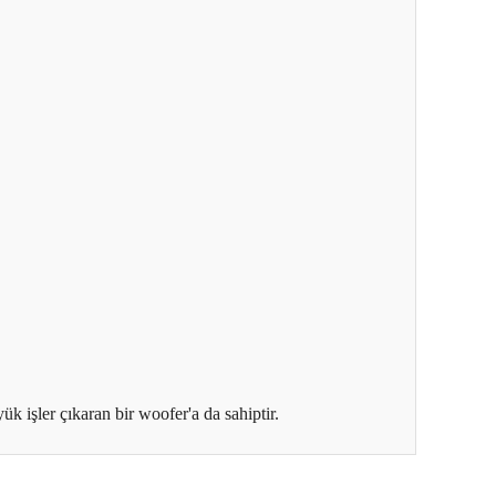
 işler çıkaran bir woofer'a da sahiptir.
ıza iletebilirsiniz.