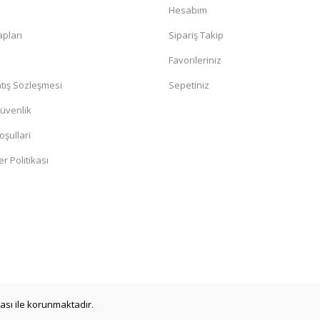
kkürler
a
Hesabım
pları
Sipariş Takip
Favorileriniz
tış Sözleşmesi
Sepetiniz
Güvenlik
oşullari
er Politikası
lim ettiler ve sağlamdıda.
ikası ile korunmaktadır.