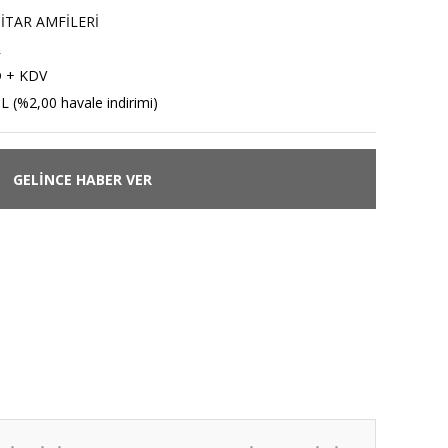
İTAR AMFİLERİ
R
D + KDV
L (%2,00 havale indirimi)
GELİNCE HABER VER