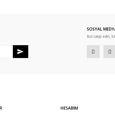
Bu ürüne ilk yorumu siz yapın!
Yorum Yaz
SOSYAL MEDY
Bizi takip edin, kâr
di salı günü konserim var en gec
Gönder
R
HESABIM