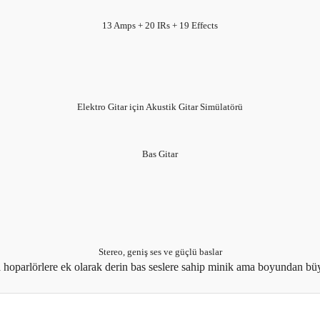
13 Amps + 20 IRs + 19 Effects
Elektro Gitar için Akustik Gitar Simülatörü
Bas Gitar
Stereo, geniş ses ve güçlü baslar
 hoparlörlere ek olarak derin bas seslere sahip minik ama boyundan büyük
er konularda yetersiz gördüğünüz noktaları öneri formunu kullanarak tarafım
sli hem de gerçekçi