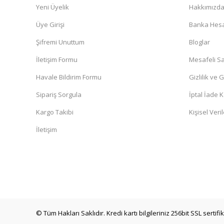
Hizli ve kusursuz sekilde geldi gayet memnunum çok teşe
Yeni Üyelik
Hakkımızd
N... Ç... | 09/04/2026
Üye Girişi
Banka Hesa
Şifremi Unuttum
Bloglar
Ürünler kaliteli. Sistem hızlı çalışıyor
İletişim Formu
Mesafeli Sa
O... Ö... | 16/03/2026
Havale Bildirim Formu
Gizlilik ve 
Ürün görselde neyse canlıda da o. Gönül rahatlığıyla alın
Sipariş Sorgula
İptal İade K
Oğuzhan Emre Özdelice | 16/03/2026
Kargo Takibi
Kişisel Veril
İletişim
Teslimat hızlı geldi sabah verdiğim siparii sonraki güne tes
B... C... | 27/02/2026
Hakan Can | 18/02/2026
© Tüm Hakları Saklıdır. Kredi kartı bilgileriniz 256bit SSL sertif
Deneyimini Paylaş