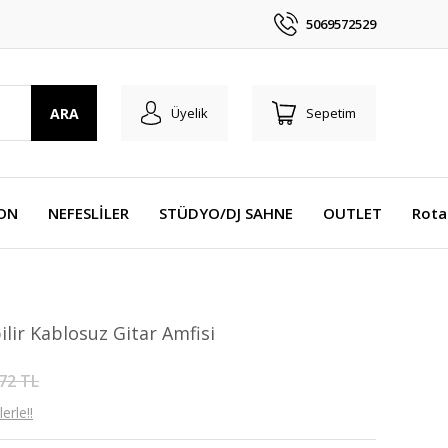
5069572529
ARA
Üyelik
Sepetim
YON
NEFESLİLER
STÜDYO/DJ SAHNE
OUTLET
Rota
lir Kablosuz Gitar Amfisi
72 TL
erle!!