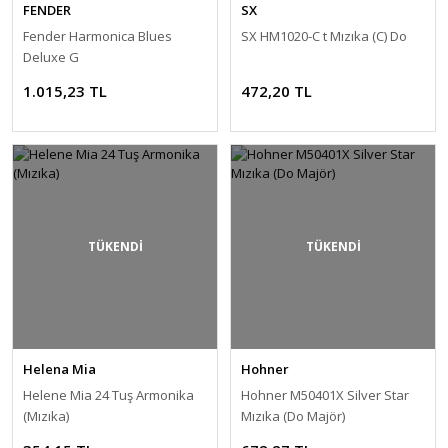
FENDER
SX
Fender Harmonica Blues
SX HM1020-C t Mızıka (C) Do
Deluxe G
1.015,23 TL
472,20 TL
TÜKENDİ
TÜKENDİ
Helena Mia
Hohner
Helene Mia 24 Tuş Armonika
Hohner M50401X Silver Star
(Mızıka)
Mızıka (Do Majör)