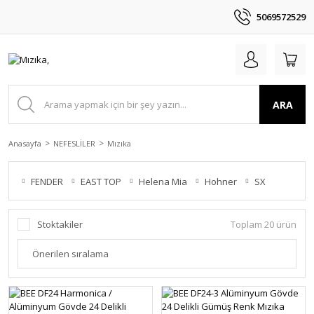
5069572529
ARA
Anasayfa
NEFESLİLER
Mızıka
FENDER
EAST TOP
Helena Mia
Hohner
SX
Stoktakiler
Toplam 20 ürün