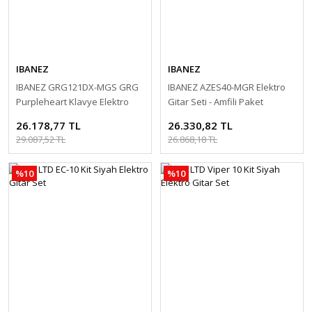
IBANEZ
IBANEZ
IBANEZ GRG121DX-MGS GRG
IBANEZ AZES40-MGR Elektro
Purpleheart Klavye Elektro
Gitar Seti - Amfili Paket
Gitar Set
26.178,77 TL
26.330,82 TL
29.087,52 TL
26.868,18 TL
%10
%10