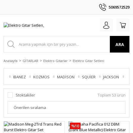
5069572529
ARA
Anasayfa
GİTARLAR
Elektro Gitarlar
Elektro Gitar Setleri
IBANEZ
KOZMOS
MADİSON
SQUİER
JACKSON
YA
Stoktakiler
Toplam 53 ürün
%10