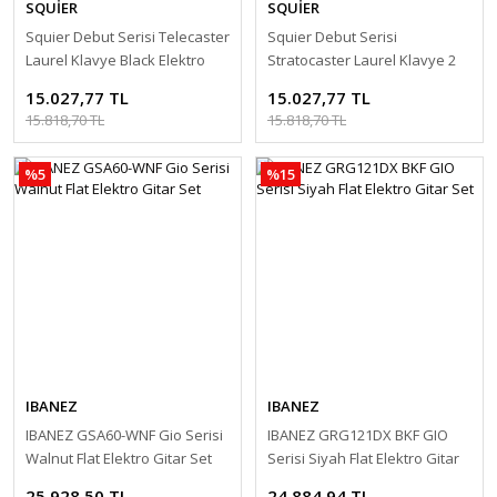
SQUİER
SQUİER
Squier Debut Serisi Telecaster
Squier Debut Serisi
Laurel Klavye Black Elektro
Stratocaster Laurel Klavye 2
Gitar Seti
Ton Sunburst Elektro Gitar
15.027,77 TL
15.027,77 TL
Seti
15.818,70 TL
15.818,70 TL
%5
%15
IBANEZ
IBANEZ
IBANEZ GSA60-WNF Gio Serisi
IBANEZ GRG121DX BKF GIO
Walnut Flat Elektro Gitar Set
Serisi Siyah Flat Elektro Gitar
Set
25.928,50 TL
24.884,94 TL