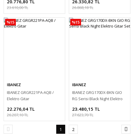
20.776,80 TL
26.330,82 TL
23.610,00 TL
26.868,18 TL
%15
%15
IBANEZ
IBANEZ
IBANEZ GRGR221PA-AQB /
IBANEZ GRG170DX-BKN GIO
Elektro Gitar
RG Serisi Black Night Elektro
Gitar Set
22.276,04 TL
23.480,15 TL
26.207,10 TL
27.623,70 TL
1
2