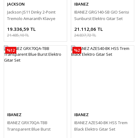
JACKSON
IBANEZ
Jackson JS11 Dinky 2-Point
IBANEZ GRG140-SB GIO Serisi
Tremolo Amaranth Klavye
Sunburst Elektro Gitar Set
Metallic Blue Elektro Gitar Set
19.336,59 TL
21.112,06 TL
21.485,10 TL
24.837,72 TL
%12
%2
IBANEZ
IBANEZ
IBANEZ GRX70QA-TBB
IBANEZ AZES40-BK HSS Trem
Transparent Blue Burst
Black Elektro Gitar Set
Elektro Gitar Set