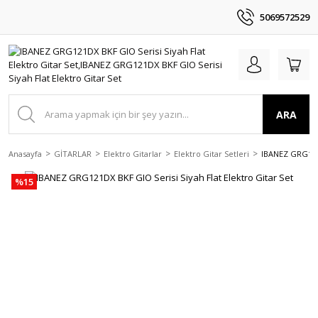
5069572529
ARA
Anasayfa
GİTARLAR
Elektro Gitarlar
Elektro Gitar Setleri
IBANEZ GRG121D
%15