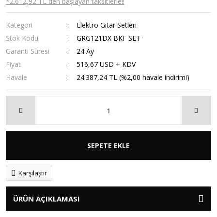
*2.612,92 TL den başlayan taksitlerle!!
Kategori
Elektro Gitar Setleri
Stok Kodu
GRG121DX BKF SET
Garanti Süresi
24 Ay
Fiyat
516,67 USD + KDV
Havale
24.387,24 TL (%2,00 havale indirimi)
SEPETE EKLE
Karşılaştır
ÜRÜN AÇIKLAMASI