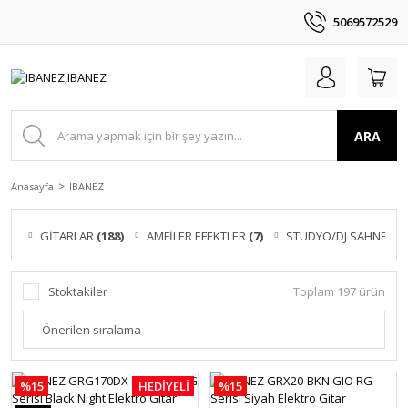
5069572529
ARA
Anasayfa
IBANEZ
GİTARLAR
(188)
AMFİLER EFEKTLER
(7)
STÜDYO/DJ SAHNE
(2)
Stoktakiler
Toplam 197 ürün
%15
HEDİYELİ
%15