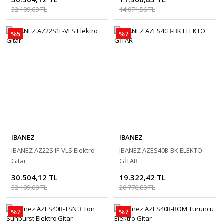
32.109,60 TL
14.071,56 TL
%5
%7
IBANEZ
IBANEZ
IBANEZ AZ22S1F-VLS Elektro
IBANEZ AZES40B-BK ELEKTO
Gitar
GİTAR
30.504,12 TL
19.322,42 TL
32.109,60 TL
20.776,80 TL
%7
%7