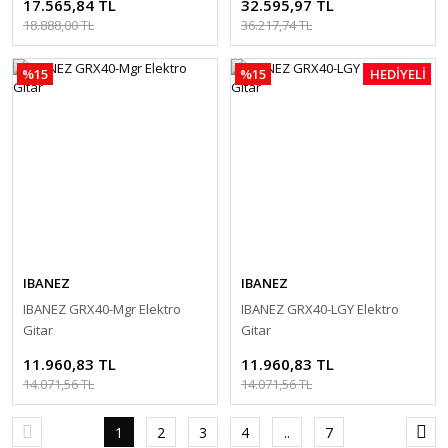
17.565,84 TL
32.595,97 TL
18.888,00 TL
36.217,74 TL
%15
%15
HEDİYELİ
IBANEZ
IBANEZ
IBANEZ GRX40-Mgr Elektro
IBANEZ GRX40-LGY Elektro
Gitar
Gitar
11.960,83 TL
11.960,83 TL
14.071,56 TL
14.071,56 TL
1
2
3
4
..
7