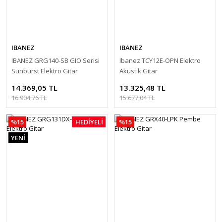
IBANEZ
IBANEZ
IBANEZ GRG140-SB GIO Serisi
Ibanez TCY12E-OPN Elektro
Sunburst Elektro Gitar
Akustik Gitar
14.369,05 TL
13.325,48 TL
16.904,76 TL
15.677,04 TL
%15
HEDİYELİ
%15
YENİ