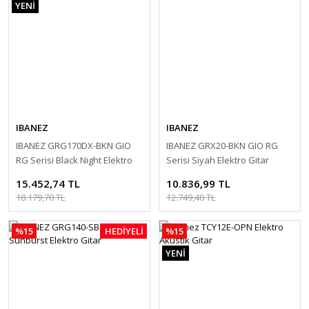
YENİ
IBANEZ
IBANEZ
IBANEZ GRG170DX-BKN GIO
IBANEZ GRX20-BKN GIO RG
RG Serisi Black Night Elektro
Serisi Siyah Elektro Gitar
Gitar
15.452,74 TL
10.836,99 TL
18.179,70 TL
12.749,40 TL
%15
HEDİYELİ
%15
YENİ