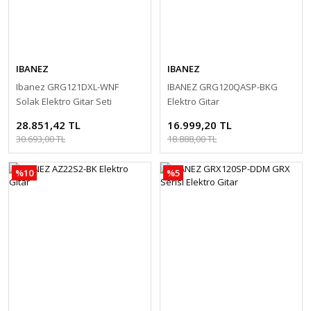
IBANEZ
IBANEZ
Ibanez GRG121DXL-WNF
IBANEZ GRG120QASP-BKG
Solak Elektro Gitar Seti
Elektro Gitar
Blackstar ID:Core 10 V4 Amfili
28.851,42 TL
16.999,20 TL
30.693,00 TL
18.888,00 TL
%10
%5