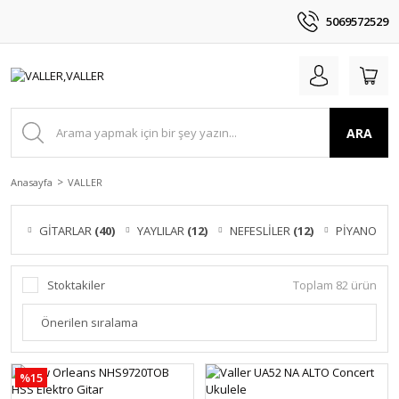
5069572529
ARA
Anasayfa
VALLER
GİTARLAR
(40)
YAYLILAR
(12)
NEFESLİLER
(12)
PİYANOLAR
Stoktakiler
Toplam 82 ürün
%15