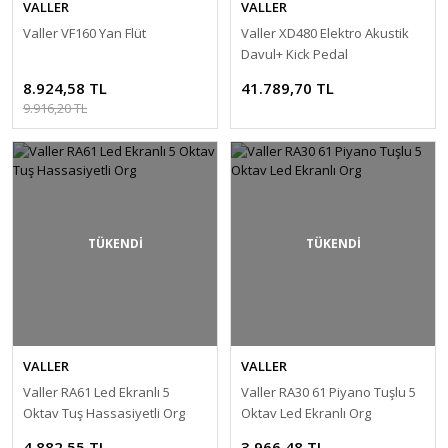
VALLER
VALLER
Valler VF160 Yan Flüt
Valler XD480 Elektro Akustik
Davul+ Kick Pedal
8.924,58 TL
41.789,70 TL
9.916,20 TL
TÜKENDİ
TÜKENDİ
VALLER
VALLER
Valler RA61 Led Ekranlı 5
Valler RA30 61 Piyano Tuşlu 5
Oktav Tuş Hassasiyetli Org
Oktav Led Ekranlı Org
4.882,55 TL
3.966,48 TL