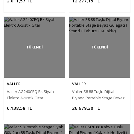
2.011,57 TL
12.277,15 TL
TÜKENDİ
TÜKENDİ
VALLER
VALLER
Valler AG240CEQ Bk Siyah
Valler S8 88 Tuşlu Dijital
Elektro Akustik Gitar
Piyano Portable Stage Beyaz
Gülağacı ( Stand + Tabure +
6.138,58 TL
26.679,30 TL
Kulaklık)