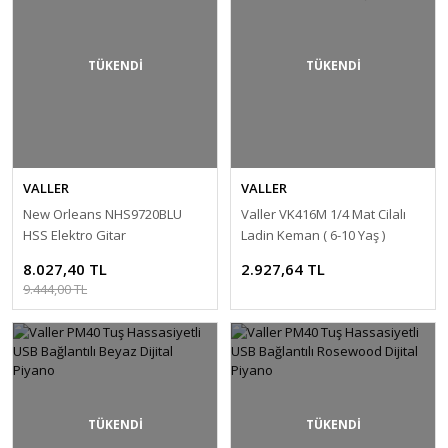
TÜKENDİ
TÜKENDİ
VALLER
VALLER
New Orleans NHS9720BLU
Valler VK416M 1/4 Mat Cilalı
HSS Elektro Gitar
Ladin Keman ( 6-10 Yaş )
8.027,40 TL
2.927,64 TL
9.444,00 TL
TÜKENDİ
TÜKENDİ