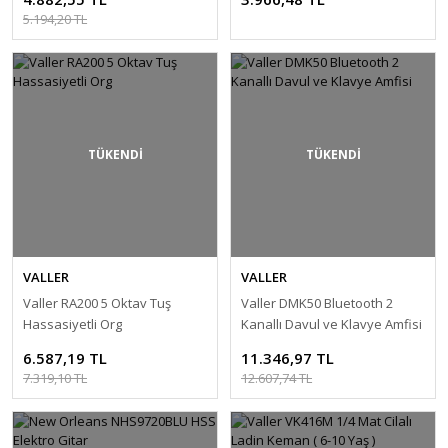
5.194,20 TL
TÜKENDİ
TÜKENDİ
VALLER
VALLER
Valler RA200 5 Oktav Tuş
Valler DMK50 Bluetooth 2
Hassasiyetli Org
Kanallı Davul ve Klavye Amfisi
6.587,19 TL
11.346,97 TL
7.319,10 TL
12.607,74 TL