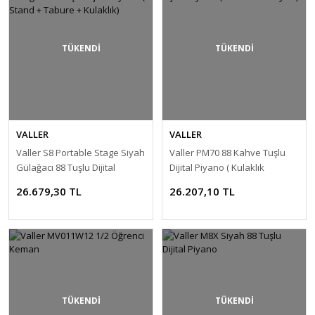
TÜKENDİ
TÜKENDİ
VALLER
VALLER
Valler S8 Portable Stage Siyah
Valler PM70 88 Kahve Tuşlu
Gülağacı 88 Tuşlu Dijital
Dijital Piyano ( Kulaklık
Piyano ( Stand + Tabure +
Hediyeli )
26.679,30 TL
26.207,10 TL
Kulaklık)
TÜKENDİ
TÜKENDİ