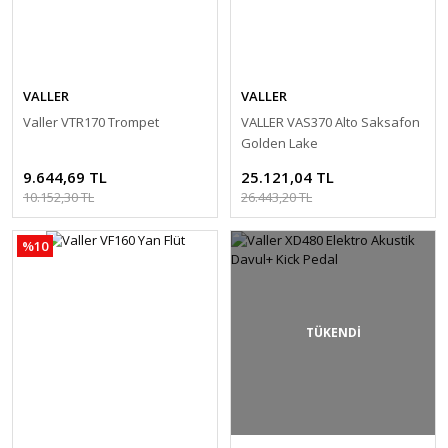
VALLER
VALLER
Valler VTR170 Trompet
VALLER VAS370 Alto Saksafon
Golden Lake
9.644,69 TL
25.121,04 TL
10.152,30 TL
26.443,20 TL
%10
TÜKENDİ