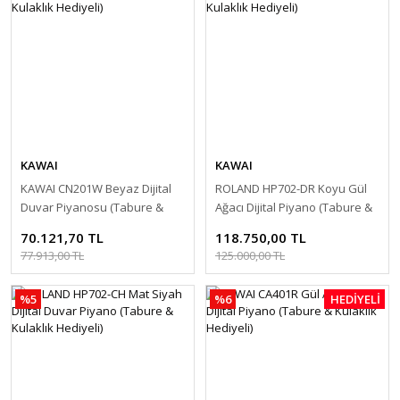
KAWAI
KAWAI
KAWAI CN201W Beyaz Dijital
ROLAND HP702-DR Koyu Gül
Duvar Piyanosu (Tabure &
Ağacı Dijital Piyano (Tabure &
Kulaklık Hediyeli)
Kulaklık Hediyeli)
70.121,70 TL
118.750,00 TL
77.913,00 TL
125.000,00 TL
%5
%6
HEDİYELİ