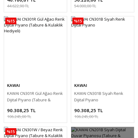
44.622,90 TL
54.000,00 TL
%15
%15
KAWAI
KAWAI
KAWAI CN301R Gül Ağacı Renk
KAWAI CN301B Siyah Renk
Dijital Piyano (Tabure &
Dijital Piyano
Kulaklık Hediyeli)
90.308,25 TL
90.308,25 TL
106.245,00 TL
106.245,00 TL
%15