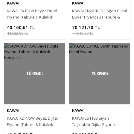
KAWAI
KAWAI
KAWAI CX102W Beyaz Dijital
KAWAI CN201R Gül Ağacı Dijital
Piyano (Tabure & Kulaklık
Duvar Piyanosu (Tabure &
Hediyeli)
Kulaklık Hediyeli)
40.160,61 TL
70.121,70 TL
44.622,90 TL
77.913,00 TL
TÜKENDİ
TÜKENDİ
KAWAI
KAWAI
KAWAI KDP75W Beyaz Dijital
KAWAI ES110B Siyah
Piyano (Tabure & Kulaklık
Taşınabilir Dijital Piyano
Hediyeli)