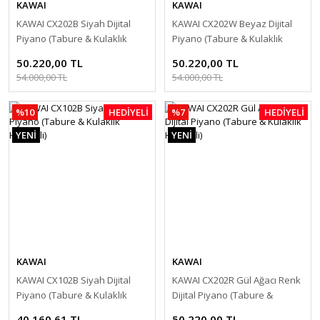
KAWAI
KAWAI
KAWAI CX202B Siyah Dijital
KAWAI CX202W Beyaz Dijital
Piyano (Tabure & Kulaklık
Piyano (Tabure & Kulaklık
Hediyeli)
Hediyeli)
50.220,00 TL
50.220,00 TL
54.000,00 TL
54.000,00 TL
%10
HEDİYELİ
%7
HEDİYELİ
YENİ
YENİ
KAWAI
KAWAI
KAWAI CX102B Siyah Dijital
KAWAI CX202R Gül Ağacı Renk
Piyano (Tabure & Kulaklık
Dijital Piyano (Tabure &
Hediyeli)
Kulaklık Hediyeli)
40.160,61 TL
50.220,00 TL