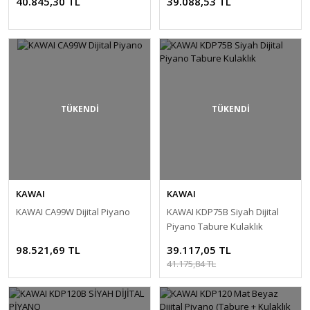
40.845,30 TL
39.088,53 TL
TÜKENDİ
TÜKENDİ
KAWAI
KAWAI
KAWAI CA99W Dijital Piyano
KAWAI KDP75B Siyah Dijital
Piyano Tabure Kulaklık
98.521,69 TL
39.117,05 TL
41.175,84 TL