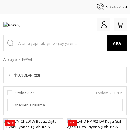
5069572529
ARA
Anasayfa
KAWAI
PİYANOLAR
(23)
Stoktakiler
Toplam 23 ürün
%10
%5