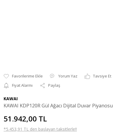
Yorum Yaz
Tavsiye Et
Fiyat Alarmı
Paylaş
KAWAI
KAWAI KDP120R Gül Ağacı Dijital Duvar Piyanosu
51.942,00 TL
*5.453,91 TL den başlayan taksitlerle!!