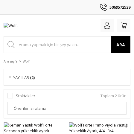
5069572529
ARA
Anasayfa
Wolf
YAYLILAR
(2)
Stoktakiler
Toplam 2 ürün