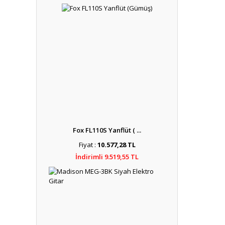
Fox FL110S Yanflüt ( ...
Fiyat :
10.577,28 TL
İndirimli 9.519,55 TL