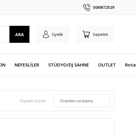
5069572529
ARA
Üyelik
Sepetim
YON
NEFESLİLER
STÜDYO/DJ SAHNE
OUTLET
Rota
Toplam 0 ürün