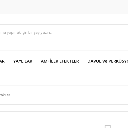
AR
YAYLILAR
AMFİLER EFEKTLER
DAVUL ve PERKÜS
takiler