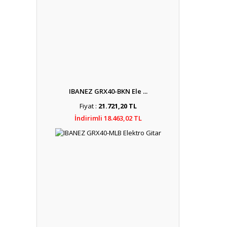
IBANEZ GRX40-BKN Ele ...
Fiyat :
21.721,20 TL
İndirimli 18.463,02 TL