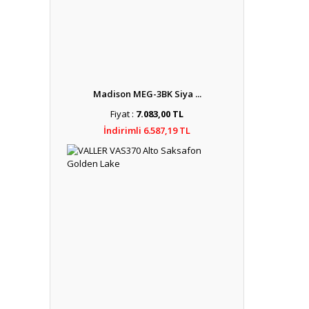
Madison MEG-3BK Siya ...
Fiyat :
7.083,00 TL
İndirimli 6.587,19 TL