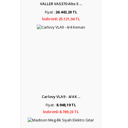
VALLER VAS370 Alto S ...
Fiyat :
26.443,20 TL
İndirimli 25.121,04 TL
Carlovy VLA9 - 4/4 K ...
Fiyat :
8.948,19 TL
İndirimli 8.769,23 TL