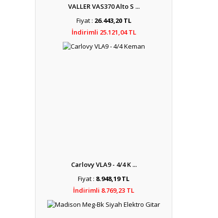
VALLER VAS370 Alto S ...
Fiyat :
26.443,20 TL
İndirimli 25.121,04 TL
Carlovy VLA9 - 4/4 K ...
Fiyat :
8.948,19 TL
İndirimli 8.769,23 TL