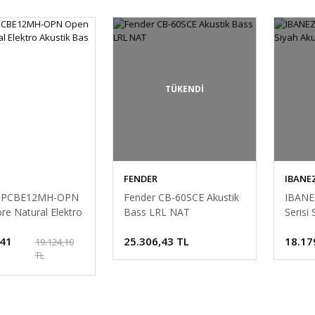
TÜKENDİ
FENDER
IBANE
 PCBE12MH-OPN
Fender CB-60SCE Akustik
IBANE
re Natural Elektro
Bass LRL NAT
Serisi
Bas Gitar
Gitar
,41
25.306,43 TL
18.17
19.124,10
TL