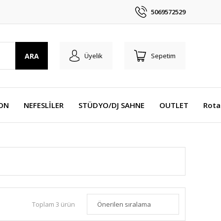
5069572529
ARA
Üyelik
Sepetim
YON
NEFESLİLER
STÜDYO/DJ SAHNE
OUTLET
Rota
Toplam 3 ürün