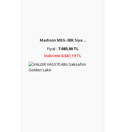
Madison MEG-3BK Siya ...
Fiyat :
7.083,00 TL
İndirimli 6.587,19 TL