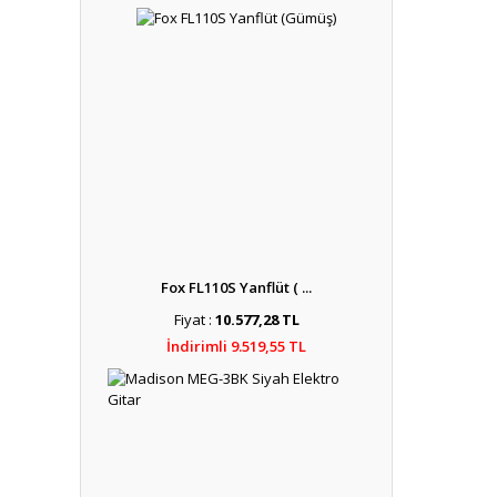
Fox FL110S Yanflüt ( ...
Fiyat :
10.577,28 TL
İndirimli 9.519,55 TL