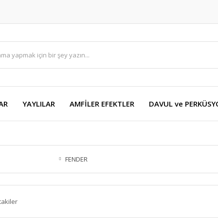
AR
YAYLILAR
AMFİLER EFEKTLER
DAVUL ve PERKÜS
FENDER
takiler