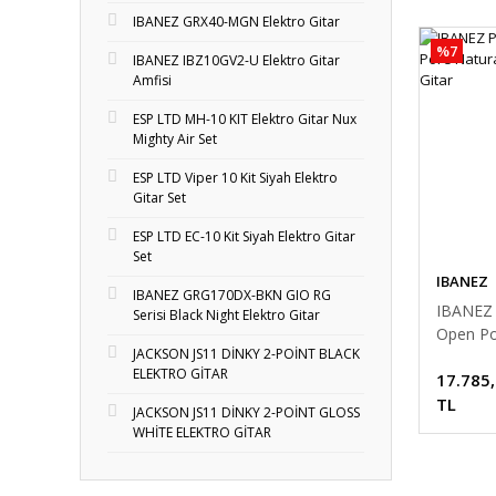
IBANEZ GRX40-MGN Elektro Gitar
%7
IBANEZ IBZ10GV2-U Elektro Gitar
Amfisi
ESP LTD MH-10 KIT Elektro Gitar Nux
Mighty Air Set
ESP LTD Viper 10 Kit Siyah Elektro
Gitar Set
ESP LTD EC-10 Kit Siyah Elektro Gitar
Set
IBANEZ
IBANEZ GRG170DX-BKN GIO RG
IBANEZ
Serisi Black Night Elektro Gitar
Open Po
JACKSON JS11 DİNKY 2-POİNT BLACK
Akustik 
ELEKTRO GİTAR
17.785
TL
JACKSON JS11 DİNKY 2-POİNT GLOSS
WHİTE ELEKTRO GİTAR