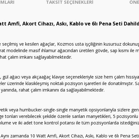
MLARI
TAKSİT SEÇENEKLERİ
ÖNE
 Amfi, Akort Cihazı, Askı, Kablo ve 6lı Pena Seti Dahild
le seçilmiş ve kesilen ağaçlar, Kozmos usta işçiliğinin kusursuz doku
trat modelinde masif ıhlamur ağacından üretilen gövde, sap kısmı ile m
rahat çalım imkanı sağlayabilmektedir.
 gül ağacı veya akçaağaç klavye seçenekleriyle size hem çalım hissiyat
ler üzerinde klasikleşmiş noktalı pozisyon işaretleri ile donatılmıştır. S
 yanında, rahat çalım imkanını da sağlayabilmektedir.
yetik veya humbucker-single-single manyetik opsiyonlarıyla sizlere geni
ge tonları verebilecek şekilde özenle sarılan manyetikleri, 5 pozisyon
volume ve iki adet tone kontrol potansı ile tüm pozisyonlarda istediğini
r. Aynı zamanda 10 Watt Amfi, Akort Cihazı, Askı, Kablo ve 6lı Pena Seti