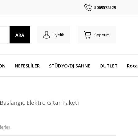
5069572529
ARA
Üyelik
Sepetim
YON
NEFESLİLER
STÜDYO/DJ SAHNE
OUTLET
Rota
şlangıç Elektro Gitar Paketi
erle!!