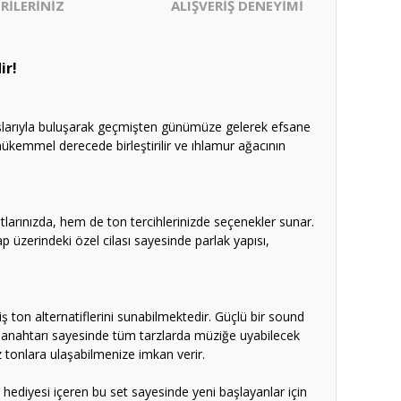
RİLERİNİZ
ALIŞVERİŞ DENEYİMİ
ir!
nuşlarıyla buluşarak geçmişten günümüze gelerek efsane
ükemmel derecede birleştirilir ve ıhlamur ağacının
larınızda, hem de ton tercihlerinizde seçenekler sunar.
ap üzerindeki özel cilası sayesinde parlak yapısı,
ş ton alternatiflerini sunabilmektedir. Güçlü bir sound
lu anahtarı sayesinde tüm tarzlarda müziğe uyabilecek
z tonlara ulaşabilmenize imkan verir.
 hediyesi içeren bu set sayesinde yeni başlayanlar için