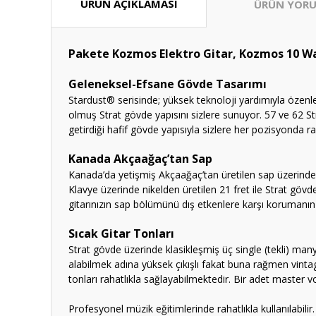
ÜRÜN AÇIKLAMASI
ÜRÜN YORU
Pakete Kozmos Elektro Gitar, Kozmos 10 Watt
Geleneksel-Efsane Gövde Tasarımı
Stardust® serisinde; yüksek teknoloji yardımıyla özen
olmuş Strat gövde yapısını sizlere sunuyor. 57 ve 62 S
getirdiği hafif gövde yapısıyla sizlere her pozisyonda 
Kanada Akçaağaç’tan Sap
Kanada’da yetişmiş Akçaağaç’tan üretilen sap üzerinde,
Klavye üzerinde nikelden üretilen 21 fret ile Strat gövde
gitarınızın sap bölümünü dış etkenlere karşı korumanın
Sıcak Gitar Tonları
Strat gövde üzerinde klasikleşmiş üç single (tekli) man
alabilmek adına yüksek çıkışlı fakat buna rağmen vinta
tonları rahatlıkla sağlayabilmektedir. Bir adet master 
Profesyonel müzik eğitimlerinde rahatlıkla kullanılabili