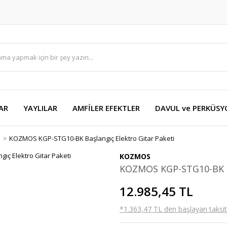
AR
YAYLILAR
AMFİLER EFEKTLER
DAVUL ve PERKÜS
i
KOZMOS KGP-STG10-BK Başlangıç Elektro Gitar Paketi
KOZMOS
KOZMOS KGP-STG10-BK Ba
12.985,45 TL
*1.363,47 TL den başlayan taksitl