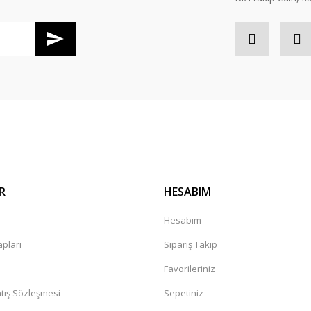
di salı günü konserim var en gec
Gönder
R
HESABIM
kkürler
a
Hesabım
pları
Sipariş Takip
Favorileriniz
tış Sözleşmesi
Sepetiniz