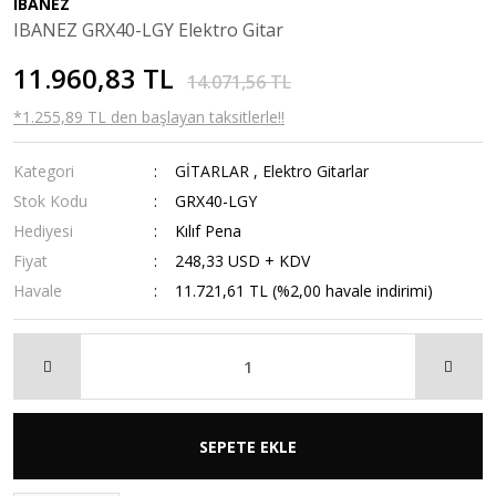
IBANEZ
IBANEZ GRX40-LGY Elektro Gitar
11.960,83 TL
14.071,56 TL
*1.255,89 TL den başlayan taksitlerle!!
Kategori
GİTARLAR
,
Elektro Gitarlar
Stok Kodu
GRX40-LGY
Hediyesi
Kılıf Pena
Fiyat
248,33 USD + KDV
Havale
11.721,61 TL (%2,00 havale indirimi)
SEPETE EKLE