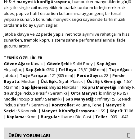
H-S-H manyetik konfigürasyonu
, humbucker manyetiklerin güçlü
çıkışı ile single coil manyetiklerin parlak tonlarını birleştirerek rock,
blues, pop ve hafif distortion kullanımına uygun geniş bir tonal
yelpaze sunar. 5 konumlu manyetik seçici sayesinde farklı müzik
tarzlarına kolay uyum sağlar.
Jatoba klavye ve 22 perde yapısı net nota ayrımı ve rahat çalım hissi
sunarken, tremolo köprü sistemi sahne performanslarında ifade
gücünü artırır.
TEKNİK ÖZELLİKLER
Gövde Ağacı:
Kavak |
Gövde Şekli:
Solid Body |
Sap Ağacı:
Akçaağaç |
Sap Şekli:
GRX |
Tel Boyu:
25,5” (648 mm) |
Tuşe Ağacı:
Jatoba |
Tuşe Yarıçapı:
12” (305 mm) |
Perde Sayısı:
22 |
Perde
Boyutu:
Medium |
Üst Eşik:
Siyah Plastik |
Üst Eşik Genişliği:
1,65”
(42 mm) |
Sap İşlemesi:
Beyaz Noktalar |
Köprü Manyetiği:
Infinity R
(H) Bridge Pickup (Pasif / Seramik) |
Orta Manyetik:
Infinity RS (S)
Middle Pickup (Pasif / Seramik) |
Sap Manyetiği:
Infinity RS (S) Neck
Pickup (Pasif / Seramik) |
Kontroller:
Volume, Tone |
Manyetik
Seçici:
5 Konumlu |
Manyetik Konfigürasyonu:
HSS |
Köprü:
T106
|
Kaplama:
Krom |
Burgular:
Ibanez Die-Cast |
Teller:
.009 – .042
ÜRÜN YORUMLARI