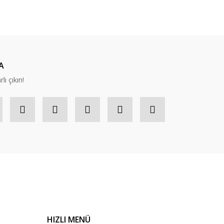
ıza iletebilirsiniz.
A
lı çıkın!
HIZLI MENÜ