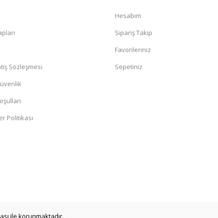
kkürler
a
Hesabım
pları
Sipariş Takip
Favorileriniz
tış Sözleşmesi
Sepetiniz
Güvenlik
oşullari
er Politikası
lim ettiler ve sağlamdıda.
ikası ile korunmaktadır.