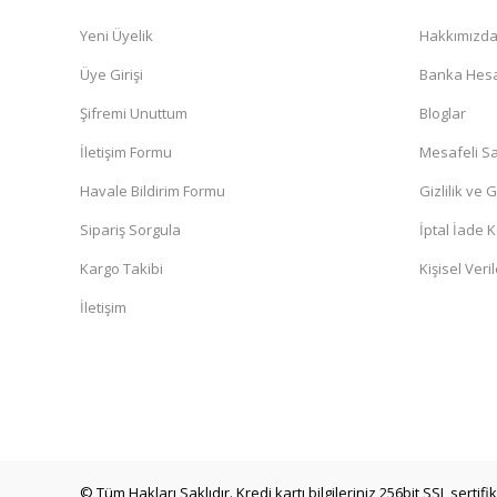
Hizli ve kusursuz sekilde geldi gayet memnunum çok teşe
Yeni Üyelik
Hakkımızd
N... Ç... | 09/04/2026
Üye Girişi
Banka Hesa
Şifremi Unuttum
Bloglar
Ürünler kaliteli. Sistem hızlı çalışıyor
İletişim Formu
Mesafeli Sa
O... Ö... | 16/03/2026
Havale Bildirim Formu
Gizlilik ve 
Ürün görselde neyse canlıda da o. Gönül rahatlığıyla alın
Sipariş Sorgula
İptal İade K
Oğuzhan Emre Özdelice | 16/03/2026
Kargo Takibi
Kişisel Veril
İletişim
Teslimat hızlı geldi sabah verdiğim siparii sonraki güne tes
B... C... | 27/02/2026
Hakan Can | 18/02/2026
© Tüm Hakları Saklıdır. Kredi kartı bilgileriniz 256bit SSL sertif
Deneyimini Paylaş