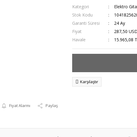
Kategori
Elektro Gita
Stok Kodu
104182562
Garanti Süresi
24 Ay
Fiyat
287,50 US
Havale
15.965,08 T
Karşılaştır
Fiyat Alarmı
Paylaş