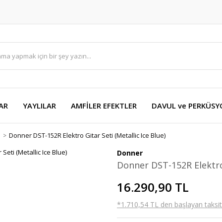
AR
YAYLILAR
AMFİLER EFEKTLER
DAVUL ve PERKÜS
i
Donner DST-152R Elektro Gitar Seti (Metallic Ice Blue)
Donner
Donner DST-152R Elektro 
16.290,90 TL
*1.710,54 TL den başlayan taksitl