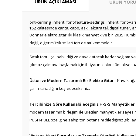
ÜRÜN AÇIKLAMASI
ÜRÜN YORU
ont-kerning: inherit; font-feature-settings: inherit; font-var
152
kalitesinde çanta, capo, askı, ekstra tel, dijital tuner, am
Donner elektro gitar, iki klasik manyetik ve bir 203S Hum
değil, diğer müzik stilleri için de mükemmeldir.
Sıcak tonu, çalınabilirliği ve dayak atacak kadar sağlam ya
çıkmaz çalmaya başlamak için ihtiyacınız olan tüm aksesuarl
Üstün ve Modern Tasarımlı Bir Elektro Gitar -
Kavak ağac
çalım rahatlığını keşfedeceksiniz.
Tercihinize Göre Kullanabileceğiniz H-S-S Manyetikler
modern tasarımın birleşimi ile üretilen manyetikler sayesi
PUSH-PULL özellğine sahip ton potansını dilediğiniz gibi a
Vintage Akort Burguları ve Tremelo Köprüsü:
Kullanımı 