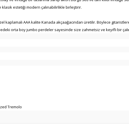
lasik estetiği modern çalınabilirlikle birleştirir.
 özel kaplamalı AAA kalite Kanada akçaağacından üretilir. Böylece gitaristl
deki orta boy jumbo perdeler sayesinde size zahmetsiz ve keyifli bir çalına
nized Tremolo