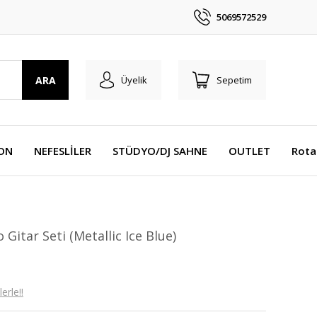
5069572529
ARA
Üyelik
Sepetim
YON
NEFESLİLER
STÜDYO/DJ SAHNE
OUTLET
Rota
Gitar Seti (Metallic Ice Blue)
erle!!