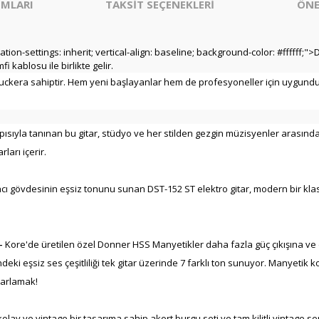
MLARI
TAKSİT SEÇENEKLERİ
ÖNE
iation-settings: inherit; vertical-align: baseline; background-color: #ffffff;">D
fi kablosu ile birlikte gelir.
buckera sahiptir. Hem yeni başlayanlar hem de profesyoneller için uygundur
pısıyla tanınan bu gitar, stüdyo ve her stilden gezgin müzisyenler arasında
arı içerir.
ı gövdesinin eşsiz tonunu sunan DST-152 ST elektro gitar, modern bir klasi
 -
Kore'de üretilen özel Donner HSS Manyetikler daha fazla güç çıkışına ve d
ndeki eşsiz ses çeşitliliği tek gitar üzerinde 7 farklı ton sunuyor. Manyeti
yarlamak!
kolay ve vintage bir tasarıma sahip akort burgu seti ve tam kilitli vintage