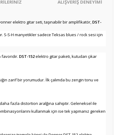
RİLERİNİZ
ALIŞVERİŞ DENEYİMİ
onner elektro gitar seti, taşınabilir bir amplifikatör,
DST-
. S-S-H manyetikler sadece Teksas blues / rock sesi için
 favoridir.
DST-152
elektro gitar paketi, kutudan çıkar
ğin zarif bir yorumudur. İlk çalımda bu zengin tonu ve
aha fazla distortion aralğına sahiptir. Geleneksel ile
k kombinasyonlarını kullanmak için ise tek yapmanız gereken
 senkronize tremolo köprü ile Donner DST-152 elektro