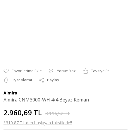
Yorum Yaz
Tavsiye Et
Fiyat Alarmı
Paylaş
Almira
Almira CNM3000-WH 4/4 Beyaz Keman
2.960,69 TL
3.116,52 TL
*310,87 TL den başlayan taksitlerle!!