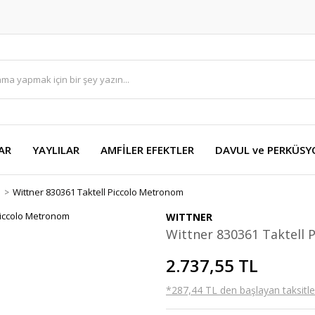
AR
YAYLILAR
AMFİLER EFEKTLER
DAVUL ve PERKÜS
M
Wittner 830361 Taktell Piccolo Metronom
WITTNER
Wittner 830361 Taktell
2.737,55 TL
*287,44 TL den başlayan taksitler