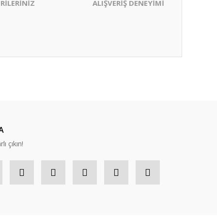
RİLERİNİZ
ALIŞVERİŞ DENEYİMİ
ıza iletebilirsiniz.
A
lı çıkın!