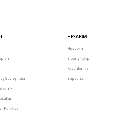
Gönder
R
HESABIM
kkürler
a
Hesabım
pları
Sipariş Takip
Favorileriniz
tış Sözleşmesi
Sepetiniz
Güvenlik
oşullari
er Politikası
lim ettiler ve sağlamdıda.