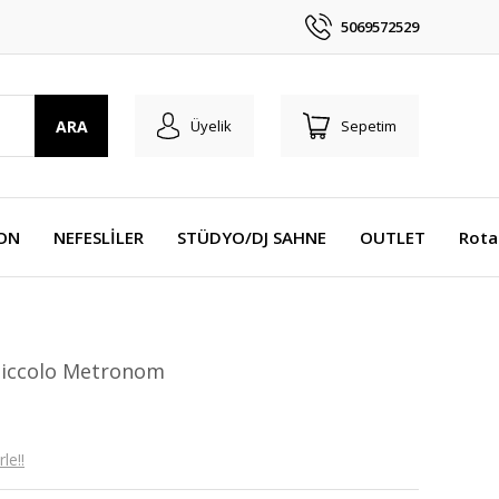
5069572529
ARA
Üyelik
Sepetim
YON
NEFESLİLER
STÜDYO/DJ SAHNE
OUTLET
Rota
 Piccolo Metronom
le!!