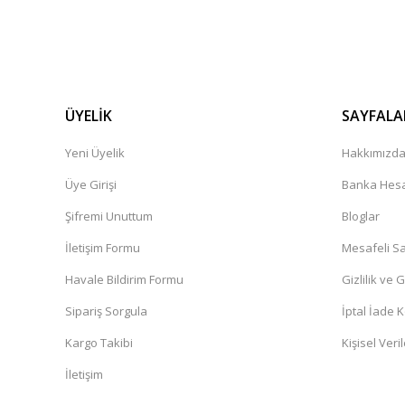
zeynep Bekar | 26/04/2026
Süper
Dinç Boztepe | 23/04/2026
ÜYELİK
SAYFALA
Hizli ve kusursuz sekilde geldi gayet memnunum çok teşe
Yeni Üyelik
Hakkımızd
N... Ç... | 09/04/2026
Üye Girişi
Banka Hesa
Şifremi Unuttum
Bloglar
Ürünler kaliteli. Sistem hızlı çalışıyor
İletişim Formu
Mesafeli Sa
O... Ö... | 16/03/2026
Havale Bildirim Formu
Gizlilik ve 
Ürün görselde neyse canlıda da o. Gönül rahatlığıyla alın
Sipariş Sorgula
İptal İade K
Oğuzhan Emre Özdelice | 16/03/2026
Kargo Takibi
Kişisel Veril
İletişim
Teslimat hızlı geldi sabah verdiğim siparii sonraki güne tes