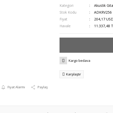
Kategori
Akustik Gita
Stok Kodu
ADKRV256
Fiyat
204,17 US
Havale
11.337,48 T
Kargo bedava
Karşılaştır
Fiyat Alarmı
Paylaş