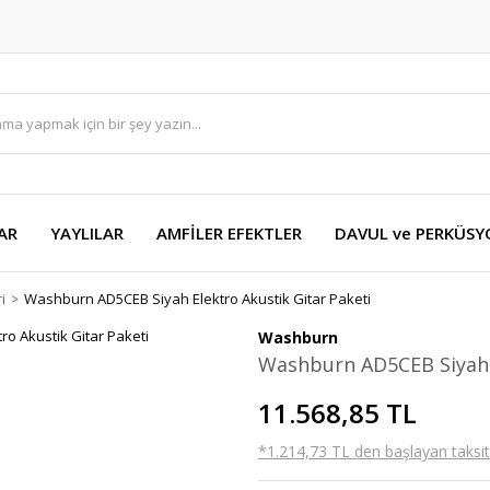
AR
YAYLILAR
AMFİLER EFEKTLER
DAVUL ve PERKÜS
i
Washburn AD5CEB Siyah Elektro Akustik Gitar Paketi
Washburn
Washburn AD5CEB Siyah E
11.568,85 TL
*1.214,73 TL den başlayan taksitl