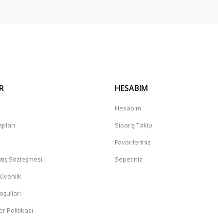
R
HESABIM
a
Hesabım
pları
Sipariş Takip
Favorileriniz
tış Sözleşmesi
Sepetiniz
Güvenlik
oşullari
er Politikası