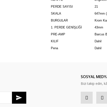
PERDE SAYISI
21
SKALA
647mm (2
BURGULAR
Krom Kap
1. PERDE GENİŞLİĞİ
43mm
PRE-AMP
Barcus B
KILIF
Dahil
Pena
Dahil
SOSYAL MEDY
Bizi takip edin, kâr