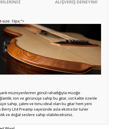
RİLERİNİZ
ALIŞVERİŞ DENEYİMİ
nt-size: 13px;">
arılı müzisyenlerinin gönül rahatlığıyla müziğe
lamlık, ton ve görünüşe sahip bu gitar, üst kalite özenle
üye sahip, çalımı ve tonu ideal olan bu gitar hem yeni
rcus Berry LX4 Preamp sayesinde asla ekstra bir tuner
k ve doğal seslere sahip olabileceksiniz.
red Wood