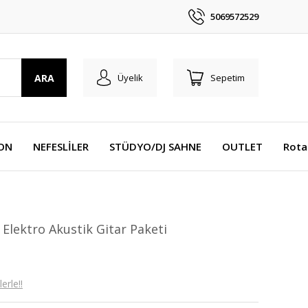
5069572529
ARA
Üyelik
Sepetim
YON
NEFESLİLER
STÜDYO/DJ SAHNE
OUTLET
Rota
lektro Akustik Gitar Paketi
erle!!