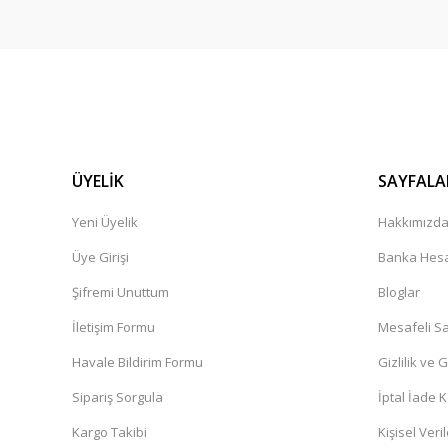
ÜYELİK
SAYFALA
Yeni Üyelik
Hakkımızd
Üye Girişi
Banka Hesa
Şifremi Unuttum
Bloglar
İletişim Formu
Mesafeli Sa
Havale Bildirim Formu
Gizlilik ve 
Sipariş Sorgula
İptal İade K
Kargo Takibi
Kişisel Veril