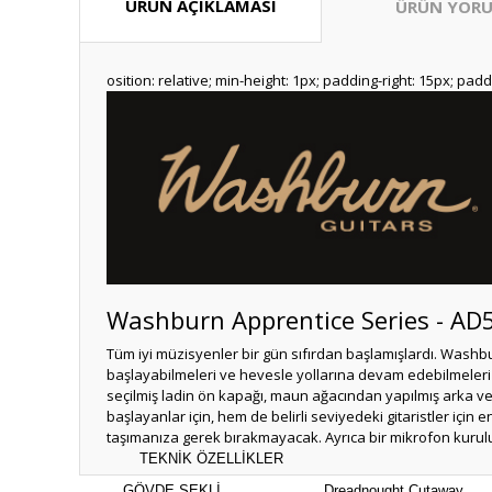
ÜRÜN AÇIKLAMASI
ÜRÜN YORU
osition: relative; min-height: 1px; padding-right: 15px; paddi
Washburn Apprentice Series - AD5
Tüm iyi müzisyenler bir gün sıfırdan başlamışlardı. Washbu
başlayabilmeleri ve hevesle yollarına devam edebilmeleri i
seçilmiş ladin ön kapağı, maun ağacından yapılmış arka ve y
başlayanlar için, hem de belirli seviyedeki gitaristler içi
taşımanıza gerek bırakmayacak. Ayrıca bir mikrofon kurul
TEKNİK ÖZELLİKLER
GÖVDE ŞEKLİ
Dreadnought Cutaway