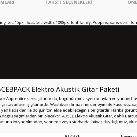
MLARI
TAKSİT SEÇENEKLERİ
ÖNE
ng-left: 15px; float: left; width: 1098px; font-family: Poppins, sans-serif; fo
CEBPACK Elektro Akustik Gitar Paketi
rn Apprentice serisi gitarlar da, bugünün müzisyen adayları ve yarının baş
çin tasarlanmış gitarlardır. Washburn firmasının deneyimi ile kusursuz sağ
an kapakları ile dolgun ton elde edebileceğiniz bir gitardır. Harika görünt
n en doğru seçimlerden biri olacaktır. AD5CE Elektro Akustik Gitar, dahili Ba
umuna ihtiyaç olmadan, sahnede veya stüdyoda ihtiyaç duyduğunuz, akusti
KLAVYE
Enginee