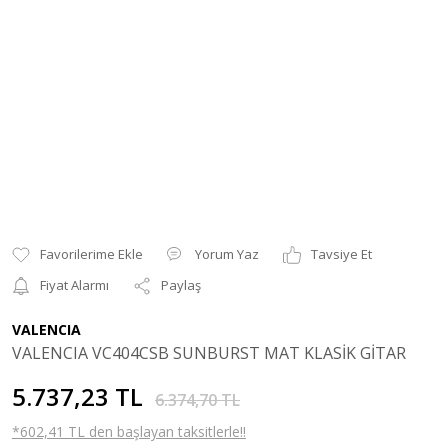
Yorum Yaz
Tavsiye Et
Fiyat Alarmı
Paylaş
VALENCIA
VALENCIA VC404CSB SUNBURST MAT KLASİK GİTAR
5.737,23 TL
6.374,70 TL
*602,41 TL den başlayan taksitlerle!!