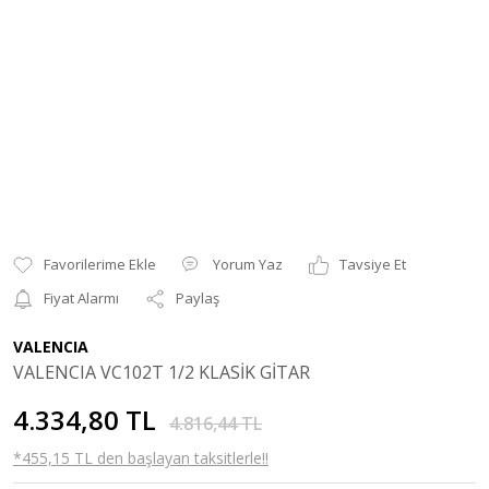
Yorum Yaz
Tavsiye Et
Fiyat Alarmı
Paylaş
VALENCIA
VALENCIA VC102T 1/2 KLASİK GİTAR
4.334,80 TL
4.816,44 TL
*455,15 TL den başlayan taksitlerle!!