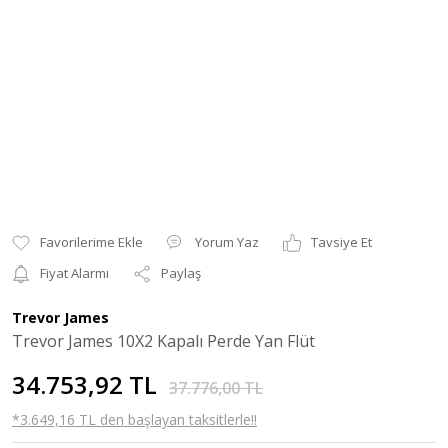
Yorum Yaz
Tavsiye Et
Fiyat Alarmı
Paylaş
Trevor James
Trevor James 10X2 Kapalı Perde Yan Flüt
34.753,92 TL
37.776,00 TL
*3.649,16 TL den başlayan taksitlerle!!