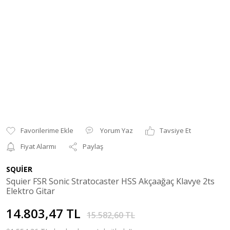
Yorum Yaz
Tavsiye Et
Fiyat Alarmı
Paylaş
SQUİER
Squier FSR Sonic Stratocaster HSS Akçaağaç Klavye 2ts
Elektro Gitar
14.803,47 TL
15.582,60 TL