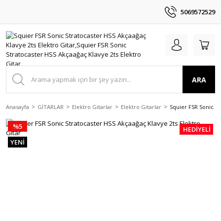
5069572529
ARA
Anasayfa
GİTARLAR
Elektro Gitarlar
Elektro Gitarlar
Squier FSR Sonic St
%5
HEDİYELİ
YENİ