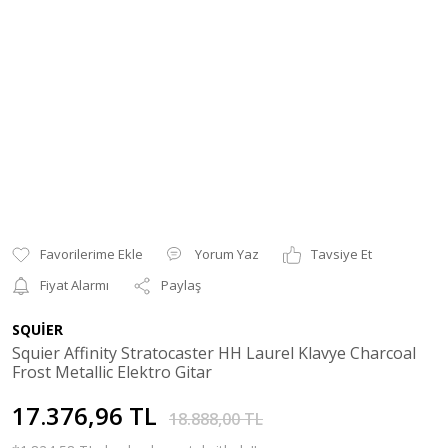
Yorum Yaz
Tavsiye Et
Fiyat Alarmı
Paylaş
SQUİER
Squier Affinity Stratocaster HH Laurel Klavye Charcoal
Frost Metallic Elektro Gitar
17.376,96 TL
18.888,00 TL