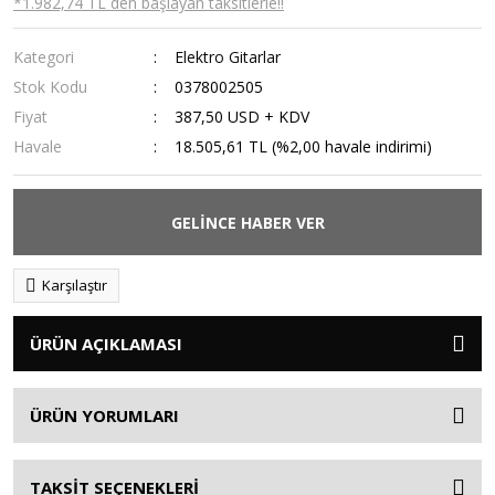
*1.982,74 TL den başlayan taksitlerle!!
Kategori
Elektro Gitarlar
Stok Kodu
0378002505
Fiyat
387,50 USD + KDV
Havale
18.505,61 TL (%2,00 havale indirimi)
GELİNCE HABER VER
Karşılaştır
ÜRÜN AÇIKLAMASI
ÜRÜN YORUMLARI
TAKSİT SEÇENEKLERİ