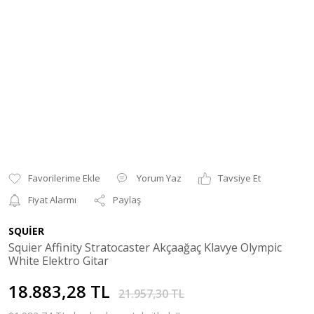
Yorum Yaz
Tavsiye Et
Fiyat Alarmı
Paylaş
SQUİER
Squier Affinity Stratocaster Akçaağaç Klavye Olympic
White Elektro Gitar
18.883,28 TL
21.957,30 TL