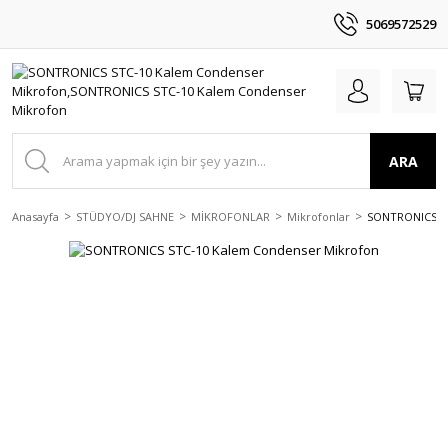
5069572529
ARA
Anasayfa
STÜDYO/DJ SAHNE
MİKROFONLAR
Mikrofonlar
SONTRONICS ST