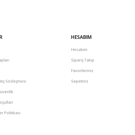
Gönder
R
HESABIM
kkürler
a
Hesabım
pları
Sipariş Takip
Favorileriniz
tış Sözleşmesi
Sepetiniz
Güvenlik
oşullari
er Politikası
lim ettiler ve sağlamdıda.