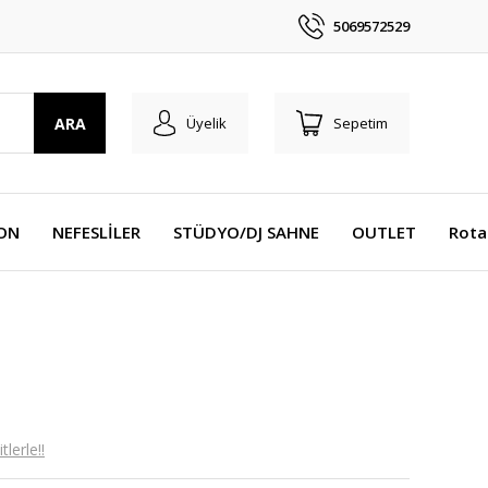
5069572529
ARA
Üyelik
Sepetim
YON
NEFESLİLER
STÜDYO/DJ SAHNE
OUTLET
Rota
lerle!!