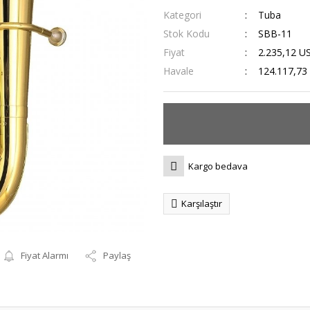
Kategori
Tuba
Stok Kodu
SBB-11
Fiyat
2.235,12 U
Havale
124.117,73 
Kargo bedava
Karşılaştır
Fiyat Alarmı
Paylaş