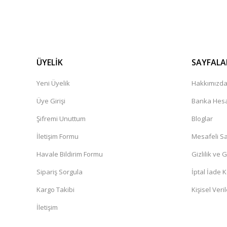
zeynep Bekar | 26/04/2026
Süper
Dinç Boztepe | 23/04/2026
ÜYELİK
SAYFALA
Hizli ve kusursuz sekilde geldi gayet memnunum çok teşe
Yeni Üyelik
Hakkımızd
N... Ç... | 09/04/2026
Üye Girişi
Banka Hesa
Şifremi Unuttum
Bloglar
Ürünler kaliteli. Sistem hızlı çalışıyor
İletişim Formu
Mesafeli Sa
O... Ö... | 16/03/2026
Havale Bildirim Formu
Gizlilik ve 
Ürün görselde neyse canlıda da o. Gönül rahatlığıyla alın
Sipariş Sorgula
İptal İade K
Oğuzhan Emre Özdelice | 16/03/2026
Kargo Takibi
Kişisel Veril
İletişim
Teslimat hızlı geldi sabah verdiğim siparii sonraki güne tes
B... C... | 27/02/2026