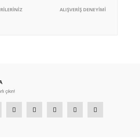
RİLERİNİZ
ALIŞVERİŞ DENEYİMİ
ıza iletebilirsiniz.
A
lı çıkın!