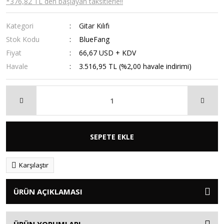
*376,82 TL den başlayan taksitlerle!!
Kategori
Gitar Kılıfı
Stok Kodu
BlueFang
Fiyat
66,67 USD + KDV
Havale
3.516,95 TL (%2,00 havale indirimi)
SEPETE EKLE
Karşılaştır
ÜRÜN AÇIKLAMASI