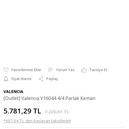
Yorum Yaz
Tavsiye Et
Fiyat Alarmı
Paylaş
VALENCIA
[Outlet] Valencıa V16044 4/4 Parlak Keman
5.781,29 TL
7.226,61 TL
*607,04 TL den başlayan taksitlerle!!