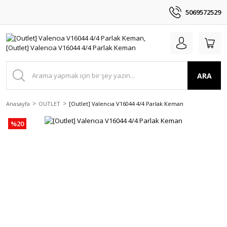
5069572529
ARA
Anasayfa
OUTLET
[Outlet] Valencıa V16044 4/4 Parlak Keman
%20