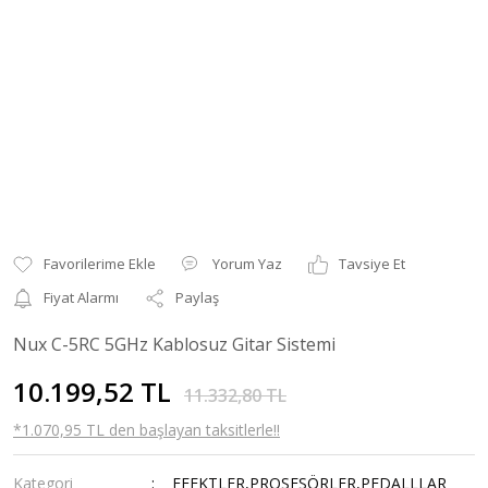
Yorum Yaz
Tavsiye Et
Fiyat Alarmı
Paylaş
Nux C-5RC 5GHz Kablosuz Gitar Sistemi
10.199,52 TL
11.332,80 TL
*1.070,95 TL den başlayan taksitlerle!!
Kategori
EFEKTLER,PROSESÖRLER,PEDALLLAR