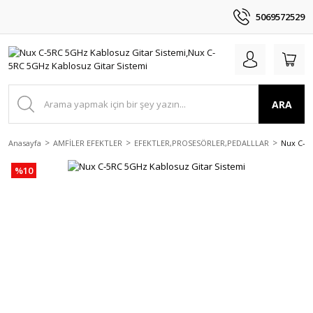
5069572529
ARA
Anasayfa
AMFİLER EFEKTLER
EFEKTLER,PROSESÖRLER,PEDALLLAR
Nux C-5R
%10