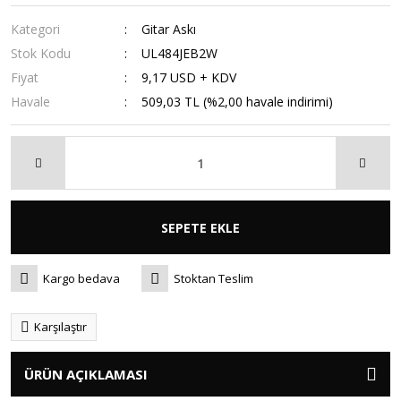
Kategori
Gitar Askı
Stok Kodu
UL484JEB2W
Fiyat
9,17 USD + KDV
Havale
509,03 TL (%2,00 havale indirimi)
SEPETE EKLE
Kargo bedava
Stoktan Teslim
Karşılaştır
ÜRÜN AÇIKLAMASI