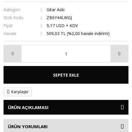
Kategori
Gitar Askı
Stok Kodu
ZB6Y44LWGJ
Fiyat
9,17 USD + KDV
Havale
509,03 TL (%2,00 havale indirimi)
SEPETE EKLE
Karşılaştır
ÜRÜN AÇIKLAMASI
ÜRÜN YORUMLARI