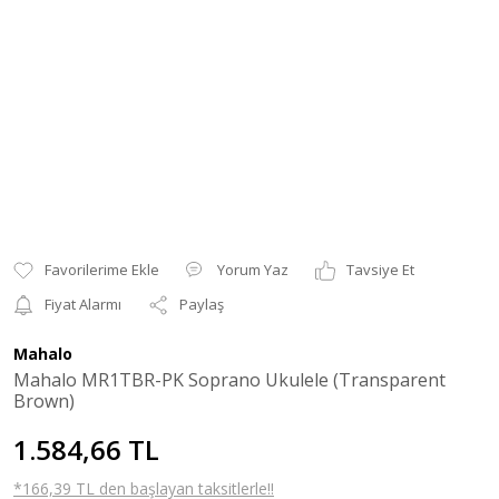
Yorum Yaz
Tavsiye Et
Fiyat Alarmı
Paylaş
Mahalo
Mahalo MR1TBR-PK Soprano Ukulele (Transparent
Brown)
1.584,66 TL
*166,39 TL den başlayan taksitlerle!!