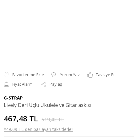
Yorum Yaz
Tavsiye Et
Fiyat Alarmı
Paylaş
G-STRAP
Lively Deri Uçlu Ukulele ve Gitar askısı
467,48 TL
519,42 TL
*49,09 TL den başlayan taksitlerle!!