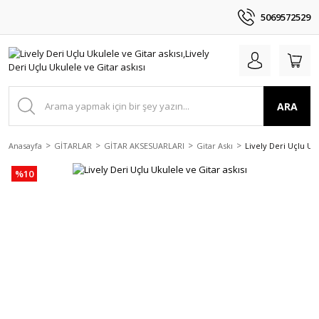
5069572529
ARA
Anasayfa
GİTARLAR
GİTAR AKSESUARLARI
Gitar Askı
Lively Deri Uçlu Uku
%10