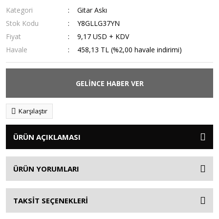
Kategori
Gitar Askı
Stok Kodu
Y8GLLG37YN
Fiyat
9,17 USD + KDV
Havale
458,13 TL (%2,00 havale indirimi)
GELİNCE HABER VER
Karşılaştır
ÜRÜN AÇIKLAMASI
ÜRÜN YORUMLARI
TAKSİT SEÇENEKLERİ