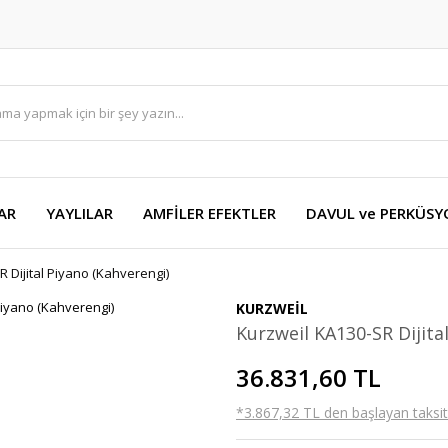
AR
YAYLILAR
AMFİLER EFEKTLER
DAVUL ve PERKÜS
 Dijital Piyano (Kahverengi)
KURZWEİL
Kurzweil KA130-SR Dijita
36.831,60 TL
*3.867,32 TL den başlayan taksitl