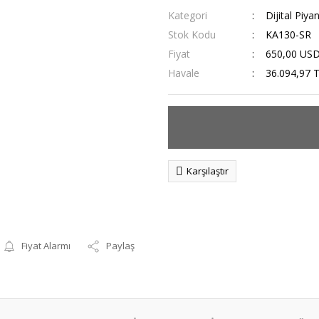
Kategori
Dijital Piya
Stok Kodu
KA130-SR
Fiyat
650,00 US
Havale
36.094,97 T
Karşılaştır
Fiyat Alarmı
Paylaş