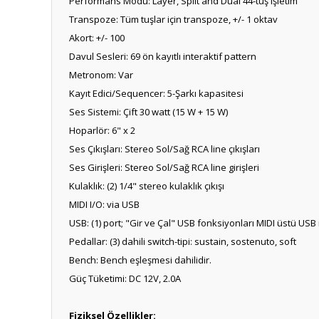
Performans Modu: Layer, Split and Dual 44-tuş işletim
Transpoze: Tüm tuşlar için transpoze, +/- 1 oktav
Akort: +/- 100
Davul Sesleri: 69 ön kayıtlı interaktif pattern
Metronom: Var
Kayıt Edici/Sequencer: 5-Şarkı kapasitesi
Ses Sistemi: Çift 30 watt (15 W + 15 W)
Hoparlör: 6" x 2
Ses Çıkışları: Stereo Sol/Sağ RCA line çıkışları
Ses Girişleri: Stereo Sol/Sağ RCA line girişleri
Kulaklık: (2) 1/4" stereo kulaklık çıkışı
MIDI I/O: via USB
USB: (1) port; "Gir ve Çal" USB fonksiyonları MIDI üstü USB
Pedallar: (3) dahili switch-tipi: sustain, sostenuto, soft
Bench: Bench eşleşmesi dahilidir.
Güç Tüketimi: DC 12V, 2.0A
Fiziksel Özellikler: