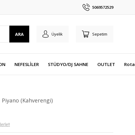
5069572529
ARA
Üyelik
Sepetim
YON
NEFESLİLER
STÜDYO/DJ SAHNE
OUTLET
Rota
l Piyano (Kahverengi)
erle!!