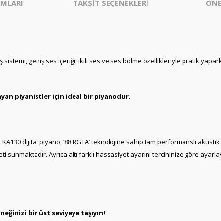
MLARI
TAKSİT SEÇENEKLERİ
ÖNE
ş sistemi, geniş ses içeriği, ikili ses ve ses bölme özellikleriyle pratik ya
yan piyanistler için ideal bir piyanodur.
KA130 dijital piyano, ‘88 RGTA’ teknolojine sahip tam performanslı akustik
eti sunmaktadır. Ayrıca altı farklı hassasiyet ayarını tercihinize göre ayar
neğinizi bir üst seviyeye taşıyın!