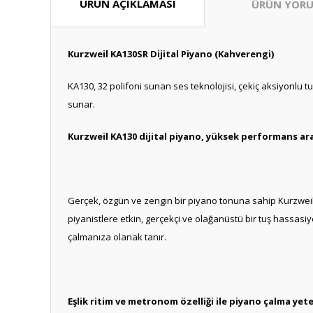
ÜRÜN AÇIKLAMASI
ÜRÜN YORU
Kurzweil KA130SR Dijital Piyano (Kahverengi)
KA130, 32 polifoni sunan ses teknolojisi, çekiç aksiyonlu tu
sunar.
Kurzweil KA130 dijital piyano, yüksek performans ara
Gerçek, özgün ve zengin bir piyano tonuna sahip Kurzweil 
piyanistlere etkin, gerçekçi ve olağanüstü bir tuş hassasiy
çalmanıza olanak tanır.
Eşlik ritim ve metronom özelliği ile piyano çalma yete