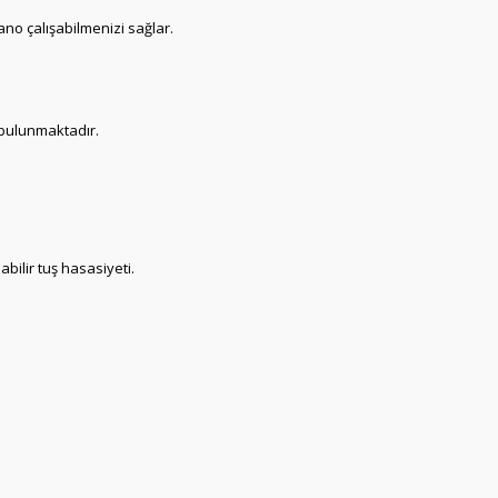
ano çalışabilmenizi sağlar.
 bulunmaktadır.
bilir tuş hasasiyeti.