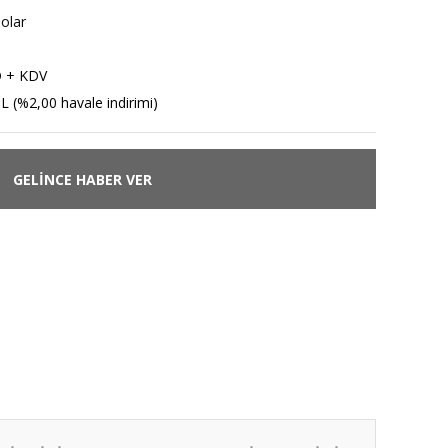
nolar
D + KDV
L (%2,00 havale indirimi)
GELİNCE HABER VER