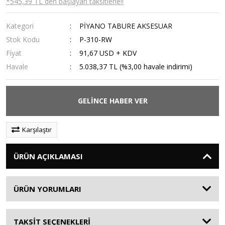
*545,39 TL den başlayan taksitlerle!!
Kategori
PİYANO TABURE AKSESUAR
Stok Kodu
P-310-RW
Fiyat
91,67 USD + KDV
Havale
5.038,37 TL (%3,00 havale indirimi)
GELİNCE HABER VER
Karşılaştır
ÜRÜN AÇIKLAMASI
ÜRÜN YORUMLARI
TAKSİT SEÇENEKLERİ