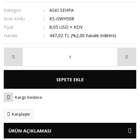
Kategori
ASKI SEHPA
Stok Kodu
KS-GWH508
Fiyat
8,05 USD + KDV
Havale
447,02 TL (%2,00 havale indirimi)
SEPETE EKLE
Kargo bedava
Karşılaştır
ÜRÜN AÇIKLAMASI