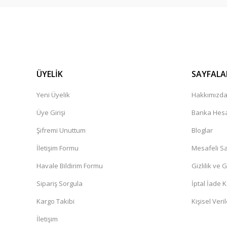
yarin elime ulasmasi lazim
zeynep Bekar | 26/04/2026
Süper
Dinç Boztepe | 23/04/2026
ÜYELİK
SAYFALA
Hizli ve kusursuz sekilde geldi gayet memnunum çok teşe
Yeni Üyelik
Hakkımızd
N... Ç... | 09/04/2026
Üye Girişi
Banka Hesa
Şifremi Unuttum
Bloglar
Ürünler kaliteli. Sistem hızlı çalışıyor
İletişim Formu
Mesafeli Sa
O... Ö... | 16/03/2026
Havale Bildirim Formu
Gizlilik ve 
Ürün görselde neyse canlıda da o. Gönül rahatlığıyla alın
Sipariş Sorgula
İptal İade K
Oğuzhan Emre Özdelice | 16/03/2026
Kargo Takibi
Kişisel Veril
İletişim
Teslimat hızlı geldi sabah verdiğim siparii sonraki güne tes