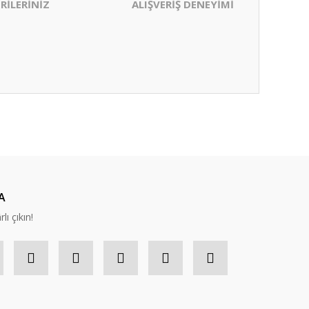
RİLERİNİZ
ALIŞVERİŞ DENEYİMİ
ıza iletebilirsiniz.
A
lı çıkın!