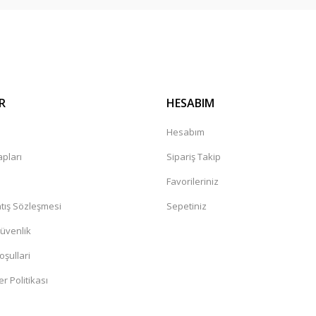
Gönder
R
HESABIM
kkürler
a
Hesabım
pları
Sipariş Takip
Favorileriniz
tış Sözleşmesi
Sepetiniz
Güvenlik
oşullari
er Politikası
lim ettiler ve sağlamdıda.