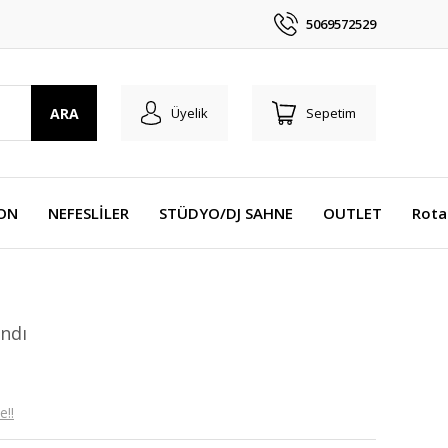
5069572529
ARA
Üyelik
Sepetim
YON
NEFESLİLER
STÜDYO/DJ SAHNE
OUTLET
Rota
ndı
e!!