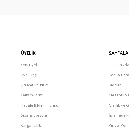
Siparişiniz teslim edilmistir diyor kargo hâlâ elime ulasma
yarin elime ulasmasi lazim
zeynep Bekar | 26/04/2026
Süper
Dinç Boztepe | 23/04/2026
ÜYELİK
SAYFALA
Hizli ve kusursuz sekilde geldi gayet memnunum çok teşe
Yeni Üyelik
Hakkımızd
N... Ç... | 09/04/2026
Üye Girişi
Banka Hesa
Şifremi Unuttum
Bloglar
Ürünler kaliteli. Sistem hızlı çalışıyor
İletişim Formu
Mesafeli Sa
O... Ö... | 16/03/2026
Havale Bildirim Formu
Gizlilik ve 
Ürün görselde neyse canlıda da o. Gönül rahatlığıyla alın
Sipariş Sorgula
İptal İade K
Oğuzhan Emre Özdelice | 16/03/2026
Kargo Takibi
Kişisel Veril