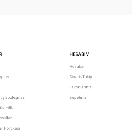
di salı günü konserim var en gec
Gönder
R
HESABIM
kkürler
a
Hesabım
pları
Sipariş Takip
Favorileriniz
tış Sözleşmesi
Sepetiniz
Güvenlik
oşullari
er Politikası