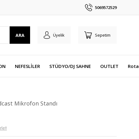
5069572529
ARA
Üyelik
Sepetim
YON
NEFESLİLER
STÜDYO/DJ SAHNE
OUTLET
Rota
cast Mikrofon Standı
le!!