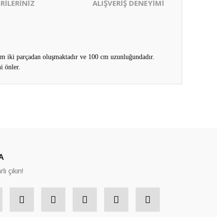
RİLERİNİZ
ALIŞVERİŞ DENEYİMİ
50 cm iki parçadan oluşmaktadır ve 100 cm uzunluğundadır.
i önler.
ıza iletebilirsiniz.
A
lı çıkın!