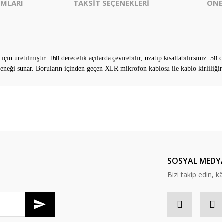
MLARI
TAKSİT SEÇENEKLERİ
ÖNE
in üretilmiştir. 160 derecelik açılarda çevirebilir, uzatıp kısaltabilirsiniz. 
çeneği sunar. Boruların içinden geçen XLR mikrofon kablosu ile kablo kirliliğin
er konularda yetersiz gördüğünüz noktaları öneri formunu kullanarak tarafım
sli hem de gerçekçi
Bu ürüne ilk yorumu siz yapın!
Yorum Yaz
SOSYAL MEDY
Bizi takip edin, kâr