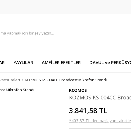
AR
YAYLILAR
AMFİLER EFEKTLER
DAVUL ve PERKÜS
ksesuarları
KOZMOS KS-004CC Broadcast Mikrofon Standı
KOZMOS
KOZMOS KS-004CC Broad
3.841,58 TL
*403,37 TL den başlayan taksitler