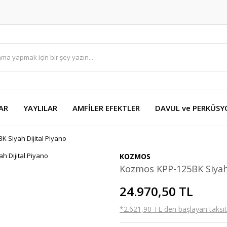
AR
YAYLILAR
AMFİLER EFEKTLER
DAVUL ve PERKÜS
 Siyah Dijital Piyano
KOZMOS
Kozmos KPP-125BK Siyah 
24.970,50 TL
*2.621,90 TL den başlayan taksitl