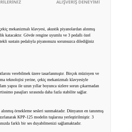
RİLERİNİZ
ALIŞVERİŞ DENEYİMİ
ş çekiç mekanizmalı klavyesi, akustik piyanolardan alınmış
lik katacaktır. Gövde rengine uyumlu ve 3 pedallı özel
tekli sustain pedalıyla piyanonuzu sorunsuzca dilediğiniz
tlarını verebilmek üzere tasarlanmıştır. Birçok müzisyen ve
zma teknolojisi yerine, çekiç mekanizmalı klavyesiyle
lam yapısı ile uzun yıllar boyunca sizlere sorun çıkarmadan
ssimo pasajları sırasında daha fazla stabilite sağlar.
an alınmış örnekleme sesleri sunmaktadır. Dünyanın en tanınmış
azırlanarak KPP-125 modelin tuşlarına yerleştirilmiştir. 3
nızda farklı bir ses duyabilmenizi sağlamaktadır.