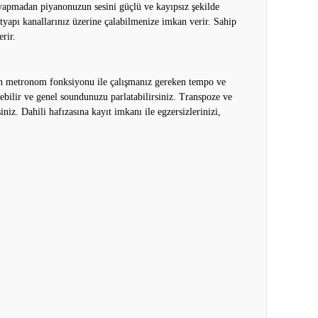
 yapmadan piyanonuzun sesini güçlü ve kayıpsız şekilde
 altyapı kanallarınız üzerine çalabilmenize imkan verir. Sahip
erir.
nan metronom fonksiyonu ile çalışmanız gereken tempo ve
rebilir ve genel soundunuzu parlatabilirsiniz. Transpoze ve
iz. Dahili hafızasına kayıt imkanı ile egzersizlerinizi,