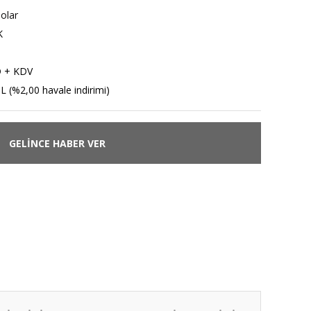
nolar
K
D + KDV
L (%2,00 havale indirimi)
GELİNCE HABER VER