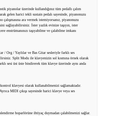
stik piyanolar üzerinde kullandığınız tüm pedallı çalım
arak gelen harici tekli sustain pedalı sayesinde, piyanonuzu
ano çalışmasına ara vermek istemiyorsanız, piyanonuzu
 sağlayabilirsiniz. İster yazlık evinize taşıyın, ister
 yere enstrümanınızı taşıyabilme ve çalabilme imkanı
 / Org / Yaylılar ve Bas Gitar sesleriyle farklı ses
ilirsiniz. Split Modu ile klavyenizin sol kısmına örnek olarak
farklı sesi üst üste bindirerek tüm klavye üzerinde aynı anda
kontrol klavyesi olarak kullanabilmenizi sağlamaktadır.
. Ayrıca MIDI çıkışı sayesinde harici klavye veya ses
seslendirme hoparlörüne ihtiyaç duymadan çalabilmenizi sağlar.