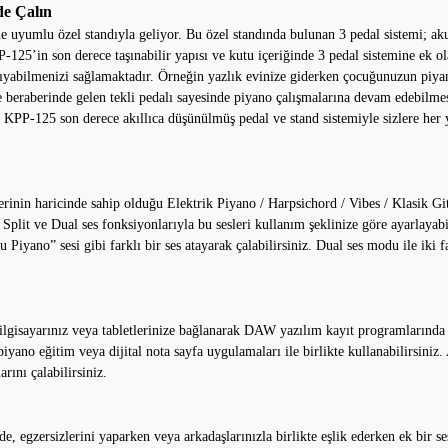
de Çalın
 uyumlu özel standıyla geliyor. Bu özel standında bulunan 3 pedal sistemi; aku
125’in son derece taşınabilir yapısı ve kutu içeriğinde 3 pedal sistemine ek ol
taşıyabilmenizi sağlamaktadır. Örneğin yazlık evinize giderken çocuğunuzun piy
 beraberinde gelen tekli pedalı sayesinde piyano çalışmalarına devam edebilmesini
os KPP-125 son derece akıllıca düşünülmüş pedal ve stand sistemiyle sizlere her
nin haricinde sahip olduğu Elektrik Piyano / Harpsichord / Vibes / Klasik Gitar
. Split ve Dual ses fonksiyonlarıyla bu sesleri kullanım şeklinize göre ayarlayab
u Piyano” sesi gibi farklı bir ses atayarak çalabilirsiniz. Dual ses modu ile iki 
ilgisayarınız veya tabletlerinize bağlanarak DAW yazılım kayıt programlarında 
piyano eğitim veya dijital nota sayfa uygulamaları ile birlikte kullanabilirsiniz
rını çalabilirsiniz.
, egzersizlerini yaparken veya arkadaşlarınızla birlikte eşlik ederken ek bir 