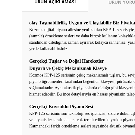
ÜRÜN AÇIKLAMASI
ÜRÜN YORU
olay Taşınabilirlik, Uygun ve Ulaşılabilir Bir Fiyatta
Kozmos dijital piyano ailesine yeni katılan KPP-125 serisiyle,
(sample) örnekleme sesleri ve daha birçok kullanım kolaylıkla
standından dilediğiniz zaman ayırarak kolayca sahnenize, yazlı
yerde kullanabilirsiniz.
Gerçekçi Tuşlar ve Doğal Hareketler
Duyarlı ve Çekiç Mekanizmalı Klavye
Kozmos KPP-125 serisinin çekiç mekanizmalı tuşları, bu seviye
piyano öğretmenleri tarafından beğenilen klavyesi, pürüzsüz-d
sağlamaktadır. Aynı akustik piyanolarda olduğu gibi klavyeni
hizmet edebilir. Bu ince detaylarıyla en hassas piyanistin tale
Gerçekçi Kuyruklu Piyano Sesi
KPP-125 serisinin son teknoloji ses işlemcisi, sizlere dokunu
ve piyanistler tarafından en çok tercih edilen kuyruklu piyanos
Katmandaki farklı örnekleme sesleri sayesinde akustik piyanol