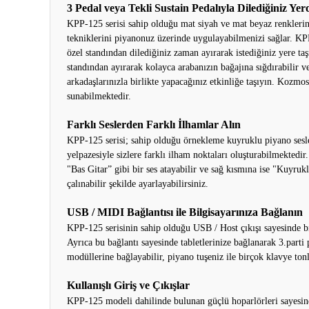
3 Pedal veya Tekli Sustain Pedalıyla Dilediğiniz Yer
KPP-125 serisi sahip olduğu mat siyah ve mat beyaz renklerine
tekniklerini piyanonuz üzerinde uygulayabilmenizi sağlar. KPP-
özel standından dilediğiniz zaman ayırarak istediğiniz yere 
standından ayırarak kolayca arabanızın bağajına sığdırabilir ve
arkadaşlarınızla birlikte yapacağınız etkinliğe taşıyın. Kozm
sunabilmektedir.
Farklı Seslerden Farklı İlhamlar Alın
KPP-125 serisi; sahip olduğu örnekleme kuyruklu piyano sesleri
yelpazesiyle sizlere farklı ilham noktaları oluşturabilmektedir
"Bas Gitar” gibi bir ses atayabilir ve sağ kısmına ise "Kuyrukl
çalınabilir şekilde ayarlayabilirsiniz.
USB / MIDI Bağlantısı ile Bilgisayarınıza Bağlanın
KPP-125 serisinin sahip olduğu USB / Host çıkışı sayesinde b
Ayrıca bu bağlantı sayesinde tabletlerinize bağlanarak 3.parti 
modüllerine bağlayabilir, piyano tuşeniz ile birçok klavye tonla
Kullanışlı Giriş ve Çıkışlar
KPP-125 modeli dahilinde bulunan güçlü hoparlörleri sayesinde