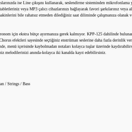
slarınızda ise Line çıkışını kullanarak, seslendirme sisteminden mikrofonlama
z, tabletleriniz veya MP3 çalıcı cihazlarınızı bağlayarak favori şarkılarınız veya
sakinlerini bile rahatsız etmeden dilediğiniz saat diliminde çalışmanıza olanak v
 metronom için ekstra bütçe ayırmanıza gerek kalmıyor. KPP-125 dahilinde bulu
horus efektleri sayesinde seçtiğiniz enstrüman seslerine daha fazla derinlik ve
e, menü içerisinde kaybolmadan notaları kolayca tuşlar üzerinde kaydırabilirsin
z melodilerinizi anında-kolayca iki kanalda kayıt edebilirsiniz.
an / Strings / Bass