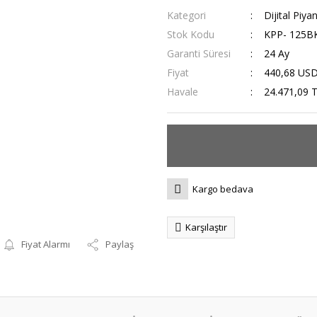
Kategori
Dijital Piya
Stok Kodu
KPP- 125B
Garanti Süresi
24 Ay
Fiyat
440,68 US
Havale
24.471,09 T
Kargo bedava
Karşılaştır
Fiyat Alarmı
Paylaş