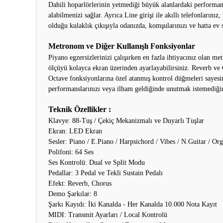
Dahili hoparlörlerinin yetmediği büyük alanlardaki performan
alabilmenizi sağlar. Ayrıca Line girişi ile akıllı telefonlarını
olduğu kulaklık çıkışıyla odanızda, komşularınızı ve hatta ev 
Metronom ve Diğer Kullanışlı Fonksiyonlar
Piyano egzersizlerinizi çalışırken en fazla ihtiyacınız olan
ölçüyü kolayca ekran üzerinden ayarlayabilirsiniz. Reverb ve C
Octave fonksiyonlarına özel atanmış kontrol düğmeleri sayesind
performanslarınızı veya ilham geldiğinde unutmak istemediğini
Teknik Özellikler :
Klavye: 88-Tuş / Çekiç Mekanizmalı ve Duyarlı Tuşlar
Ekran: LED Ekran
Sesler: Piano / E.Piano / Harpsichord / Vibes / N.Guitar / Org
Polifoni: 64 Ses
Ses Kontrolü: Dual ve Split Modu
Pedallar: 3 Pedal ve Tekli Sustain Pedalı
Efekt: Reverb, Chorus
Demo Şarkılar: 8
Şarkı Kayıdı: İki Kanalda - Her Kanalda 10.000 Nota Kayıt
MIDI: Transmit Ayarları / Local Kontrolü