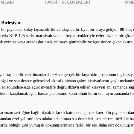
MLARI
TAKSİT SEÇENEKLERİ
ÖNE
 Birleşiyor
 bir piyanoda kolay taşınabilirlik ve ulaşılabilir fiyat bir araya geliyor. 88-Tu
rıyla KPP-125 serisi mat siyah ve mat beyaz renkleriyle evlerinize ek bir güzel
k evinize veya arkadaşlarınızla çalmaya götürebilir ve içerisinden çıkan ekstra 
li taşınabilir enstrümanlarda sizlere gerçek bir kuyruklu piyanonun tuş hissiya
oğal ve son derece geleneksel akustik piyano çalım hissiyatlarını yaylı mekani
n en solundan-sağa ağırdan-hafife doğru dizayn edilen klavyesi anı zamanda sağ
plerini karşılamak için, hassas pianissimo kontrolünü korurken, aynı zamanda forti
şlarınızın sertliğine bağlı olarak 3 farklı katmanda gerçek kuyruklu piyanolard
undan özel yalıtımlı ses odalarında alınan ses örnekleri, son derece titizlikle h
arda olduğu gibi yumuşak dokunuşlarınızda farklı bir ses, daha sert dokunuşları