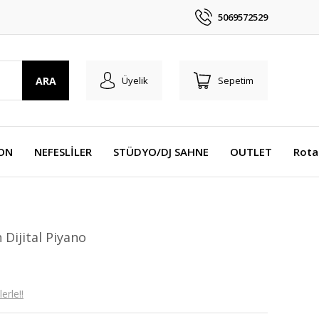
5069572529
ARA
Üyelik
Sepetim
YON
NEFESLİLER
STÜDYO/DJ SAHNE
OUTLET
Rota
Dijital Piyano
erle!!