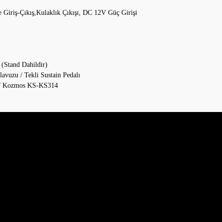
ne Giriş-Çıkış,Kulaklık Çıkışı, DC 12V Güç Girişi
(Stand Dahildir)
avuzu / Tekli Sustain Pedalı
 / Kozmos KS-KS314