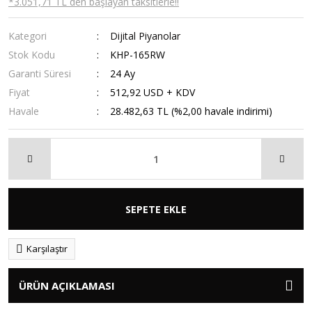
*3.051,71 TL den başlayan taksitlerle!!
Kategori
Dijital Piyanolar
Stok Kodu
KHP-165RW
Garanti Süresi
24 Ay
Fiyat
512,92 USD + KDV
Havale
28.482,63 TL (%2,00 havale indirimi)
SEPETE EKLE
Karşılaştır
ÜRÜN AÇIKLAMASI