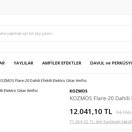
AR
YAYLILAR
AMFİLER EFEKTLER
DAVUL ve PERKÜS
OZMOS Flare-20 Dahili Efektli Elektro Gitar Amfisi
KOZMOS
KOZMOS Flare-20 Dahili E
12.041,10 TL
14.166,
*1.264,32 TL den başlayan taksitl