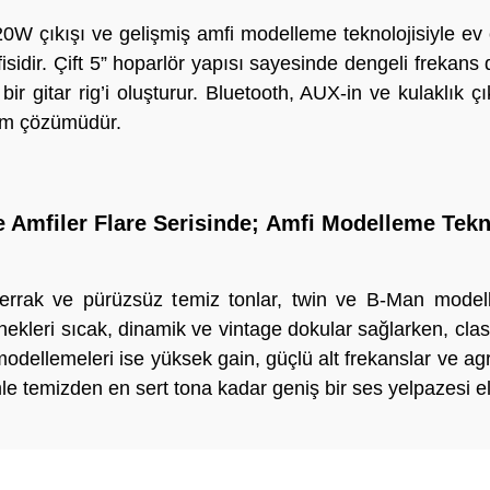
W çıkışı ve gelişmiş amfi modelleme teknolojisiyle ev ç
mfisidir. Çift 5” hoparlör yapısı sayesinde dengeli frekans
ir gitar rig’i oluşturur. Bluetooth, AUX-in ve kulaklık ç
jam çözümüdür.
 Amfiler Flare Serisinde; Amfi Modelleme Tekn
berrak ve pürüzsüz temiz tonlar, twin ve B-Man model
enekleri sıcak, dinamik ve vintage dokular sağlarken, cl
dellemeleri ise yüksek gain, güçlü alt frekanslar ve agres
le temizden en sert tona kadar geniş bir ses yelpazesi el