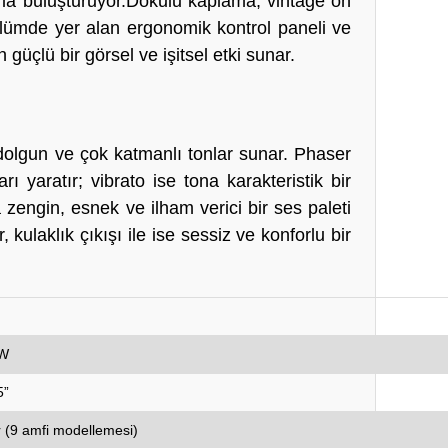
arla buluşturuyor.Dokulu kaplama, vintage ön
lümde yer alan ergonomik kontrol paneli ve
güçlü bir görsel ve işitsel etki sunar.
e dolgun ve çok katmanlı tonlar sunar. Phaser
ı yaratır; vibrato ise tona karakteristik bir
zengin, esnek ve ilham verici bir ses paleti
 kulaklık çıkışı ile ise sessiz ve konforlu bir
W
5”
 (9 amfi modellemesi)