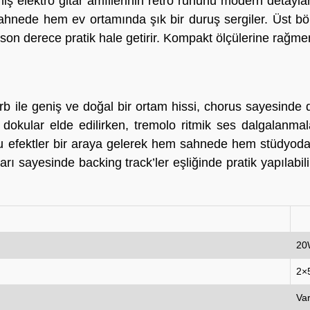
iş elektro gitar amfilerinin retro ruhunu modern detayl
hnede hem ev ortamında şık bir duruş sergiler. Üst bö
on derece pratik hale getirir. Kompakt ölçülerine rağmen 
verb ile geniş ve doğal bir ortam hissi, chorus sayesind
dokular elde edilirken, tremolo ritmik ses dalgalanmalar
 bu efektler bir araya gelerek hem sahnede hem stüdyoda 
ı sayesinde backing track’ler eşliğinde pratik yapılabilir,
20
2×
Var