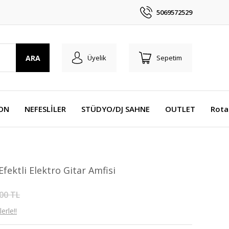
5069572529
ARA
Üyelik
Sepetim
YON
NEFESLİLER
STÜDYO/DJ SAHNE
OUTLET
Rota
fektli Elektro Gitar Amfisi
00 TL
erle!!