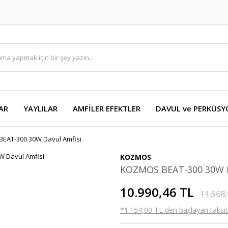
AR
YAYLILAR
AMFİLER EFEKTLER
DAVUL ve PERKÜS
EAT-300 30W Davul Amfisi
KOZMOS
KOZMOS BEAT-300 30W D
10.990,46 TL
11.568,
*1.154,00 TL den başlayan taksitl