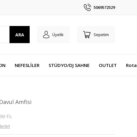
5069572529
ARA
Üyelik
Sepetim
YON
NEFESLİLER
STÜDYO/DJ SAHNE
OUTLET
Rota
avul Amfisi
90 TL
erle!!