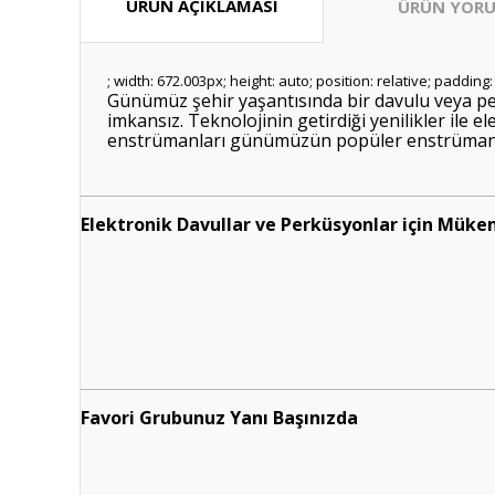
ÜRÜN AÇIKLAMASI
ÜRÜN YORU
; width: 672.003px; height: auto; position: relative; padding
Günümüz şehir yaşantısında bir davulu veya p
imkansız. Teknolojinin getirdiği yenilikler ile
enstrümanları günümüzün popüler enstrümanlar
Elektronik Davullar ve Perküsyonlar için Mük
Favori Grubunuz Yanı Başınızda