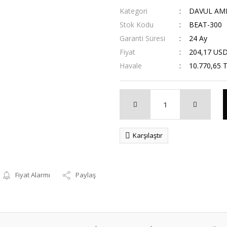
Kategori
DAVUL AMF
Stok Kodu
BEAT-300
Garanti Süresi
24 Ay
Fiyat
204,17 US
Havale
10.770,65 T
Karşılaştır
Fiyat Alarmı
Paylaş