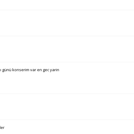
alı günü konserim var en gec yarin
ler