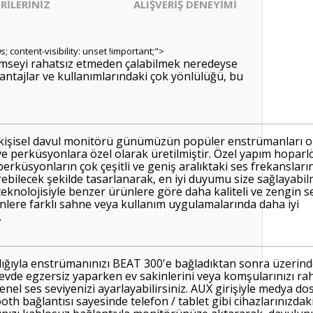
RİLERİNİZ
ALIŞVERİŞ DENEYİMİ
s; content-visibility: unset !important;">
imseyi rahatsız etmeden çalabilmek neredeyse
vantajlar ve kullanımlarındaki çok yönlülüğü, bu
şisel davul monitörü günümüzün popüler enstrümanları o
ve perküsyonlara özel olarak üretilmiştir. Özel yapım hoparl
erküsyonların çok çeşitli ve geniş aralıktaki ses frekansların
rebilecek şekilde tasarlanarak, en iyi duyumu size sağlayabil
knolojisiyle benzer ürünlere göre daha kaliteli ve zengin s
nlere farklı sahne veya kullanım uygulamalarında daha iyi
.
ılığıyla enstrümanınızı BEAT 300'e bağladıktan sonra üzerind
vde egzersiz yaparken ev sakinlerini veya komşularınızı rah
nel ses seviyenizi ayarlayabilirsiniz. AUX girişiyle medya dos
ooth bağlantısı sayesinde telefon / tablet gibi cihazlarınızdak