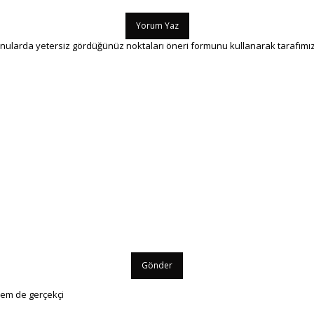
Yorum Yaz
onularda yetersiz gördüğünüz noktaları öneri formunu kullanarak tarafımıza 
Gönder
hem de gerçekçi