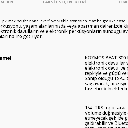
MLARI
TAKSİT SEÇENEKLERİ
ÖNE
: 0px; max-height: none; overflow: visible; transition: max-height 0.2s ease 0
erküsyonu, yaşam alanlarınızda veya apartman dairenizde k
 elektronik davulların ve elektronik perküsyonların sunduğu a
ı haline getiriyor.
KOZMOS BEAT 300 ki
emmel
elektronik davullar 
elektronik davul ve p
tepkiyle ve güçlü ve
Sahip olduğu TSAC te
sağlayarak, müzisye
hissetirebilmektedir
1/4" TRS Input arac
Volume düğmesiyle e
etmeyecek şekilde ge
çaldırabilir ve Bluet