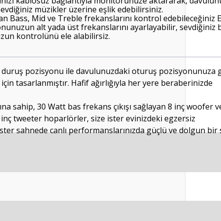
arınızı kablosuz bağlantıyla monitörünüze aktararak, davulun
vdiğiniz müzikler üzerine eşlik edebilirsiniz.
 Bass, Mid ve Treble frekanslarını kontrol edebileceğiniz E
unuzun alt yada üst frekanslarını ayarlayabilir, sevdiğiniz
un kontrolünü ele alabilirsiz.
ık duruş pozisyonu ile davulunuzdaki oturuş pozisyonunuza g
çin tasarlanmıştır. Hafif ağırlığıyla her yere beraberinizde
ına sahip, 30 Watt bas frekans çıkışı sağlayan 8 inç woofer v
5 inç tweeter hoparlörler, size ister evinizdeki egzersiz
ister sahnede canlı performanslarınızda güçlü ve dolgun bi