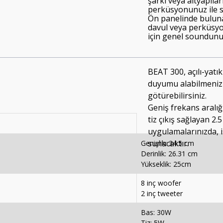
şarkı veya altyapıl
perküsyonunuz ile se
Ön panelinde bulunan
davul veya perküsyon
için genel soundunuz
BEAT 300, açılı-yat
duyumu alabilmeniz i
götürebilirsiniz.
Geniş frekans aralığ
tiz çıkış sağlayan 2.
uygulamalarınızda, 
sunacaktır.
Genişlik: 34.5 cm
Derinlik: 26.31 cm
Yükseklik: 25cm
8 inç woofer
2 inç tweeter
Bas: 30W
Tiz: 5W