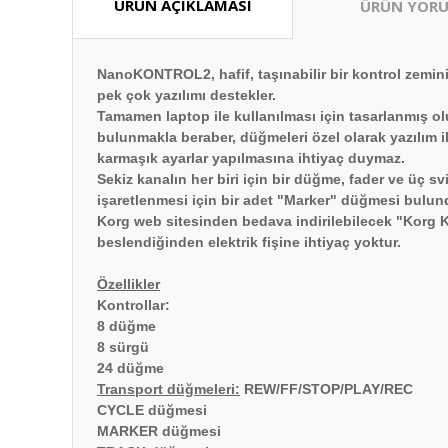
ÜRÜN AÇIKLAMASI
ÜRÜN YORU
NanoKONTROL2, hafif, taşınabilir bir kontrol zemini
pek çok yazılımı destekler.
Tamamen laptop ile kullanılması için tasarlanmış olu
bulunmakla beraber, düğmeleri özel olarak yazılım il
karmaşık ayarlar yapılmasına ihtiyaç duymaz.
Sekiz kanalın her biri için bir düğme, fader ve üç s
işaretlenmesi için bir adet "Marker" düğmesi bulun
Korg web sitesinden bedava indirilebilecek "Korg Kon
beslendiğinden elektrik fişine ihtiyaç yoktur.
Özellikler
Kontrollar:
8 düğme
8 sürgü
24 düğme
Transport düğmeleri:
REW/FF/STOP/PLAY/REC
CYCLE düğmesi
MARKER düğmesi