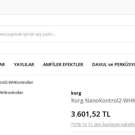
AR
YAYLILAR
AMFİLER EFEKTLER
DAVUL ve PERKÜS
rol2-WHKontroller
korg
Korg NanoKontrol2-WHK
3.601,52 TL
*378,16 TL den başlayan taksitler