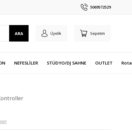
5069572529
ARA
Üyelik
Sepetim
YON
NEFESLİLER
STÜDYO/DJ SAHNE
OUTLET
Rota
ontroller
le!!