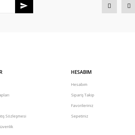
di salı günü konserim var en gec
Gönder
R
HESABIM
kkürler
a
Hesabım
pları
Sipariş Takip
Favorileriniz
tış Sözleşmesi
Sepetiniz
Güvenlik