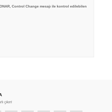
NAR, Control Change mesajı ile kontrol edilebilen
ıza iletebilirsiniz.
A
lı çıkın!