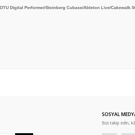
OTU Digital Performer/Steinberg Cubase/Ableton Live/Cakewalk SO
er konularda yetersiz gördüğünüz noktaları öneri formunu kullanarak tarafım
sli hem de gerçekçi
Bu ürüne ilk yorumu siz yapın!
Yorum Yaz
SOSYAL MEDY
Bizi takip edin, kâr