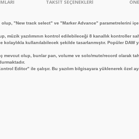
MLARI
TAKSİT SEÇENEKLERİ
ÖNE
 olup, "New track select" ve "Marker Advance" parametrelerini içe
p, müzik yazılımının kontrol edilebileceği 8 kanallık kontroller sa
e kolaylıkla kullanılabilecek şekilde tasarlanmıştır. Popüler DAW y
viç mevcut olup, bunlar pan, volume ve solo/mute/record olarak tahs
durmaktadır.
trol Editor" ile çalışır. Bu yazılım bilgisayara yüklenerek özel ay