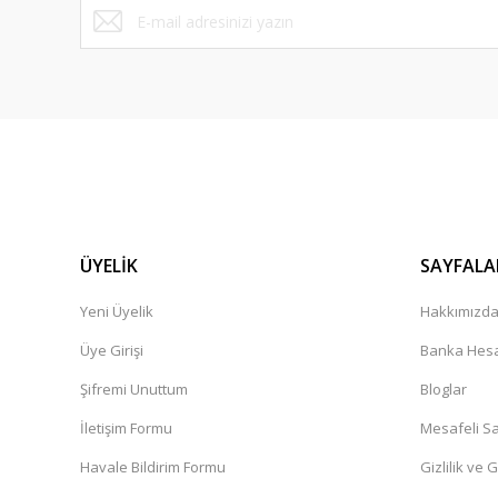
S... K... | 14/05/2026
Siparişiniz teslim edilmistir diyor kargo hâlâ elime ulasma
yarin elime ulasmasi lazim
zeynep Bekar | 26/04/2026
Süper
Dinç Boztepe | 23/04/2026
ÜYELİK
SAYFALA
Hizli ve kusursuz sekilde geldi gayet memnunum çok teşe
Yeni Üyelik
Hakkımızd
N... Ç... | 09/04/2026
Üye Girişi
Banka Hesa
Şifremi Unuttum
Bloglar
Ürünler kaliteli. Sistem hızlı çalışıyor
İletişim Formu
Mesafeli Sa
O... Ö... | 16/03/2026
Havale Bildirim Formu
Gizlilik ve 
Ürün görselde neyse canlıda da o. Gönül rahatlığıyla alın