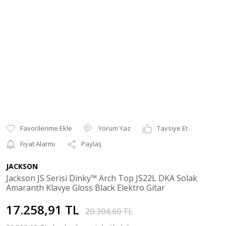
Yorum Yaz
Tavsiye Et
Fiyat Alarmı
Paylaş
JACKSON
Jackson JS Serisi Dinky™ Arch Top JS22L DKA Solak
Amaranth Klavye Gloss Black Elektro Gitar
17.258,91 TL
20.304,60 TL