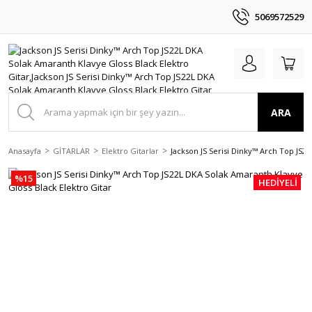
5069572529
ARA
Anasayfa
GİTARLAR
Elektro Gitarlar
Jackson JS Serisi Dinky™ Arch Top JS2
%15
HEDİYELİ