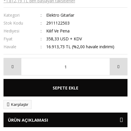
*1.812,19 TL den başlayan taksitlerle!!
Kategori
Elektro Gitarlar
Stok Kodu
2911122503
Hediyesi
Kılıf Ve Pena
Fiyat
358,33 USD + KDV
Havale
16.913,73 TL (%2,00 havale indirimi)
SEPETE EKLE
Karşılaştır
ÜRÜN AÇIKLAMASI