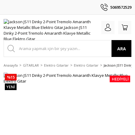
5069572529
ARA
Anasayfa
GİTARLAR
Elektro Gitarlar
Elektro Gitarlar
Jackson JS11 Dinky 
%15
HEDİYELİ
YENİ