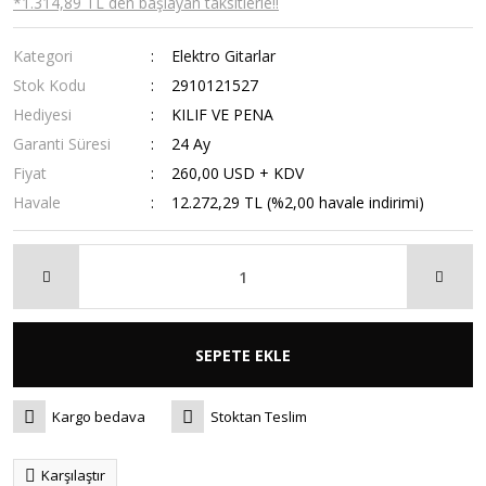
*1.314,89 TL den başlayan taksitlerle!!
Kategori
Elektro Gitarlar
Stok Kodu
2910121527
Hediyesi
KILIF VE PENA
Garanti Süresi
24 Ay
Fiyat
260,00 USD + KDV
Havale
12.272,29 TL (%2,00 havale indirimi)
SEPETE EKLE
Kargo bedava
Stoktan Teslim
Karşılaştır