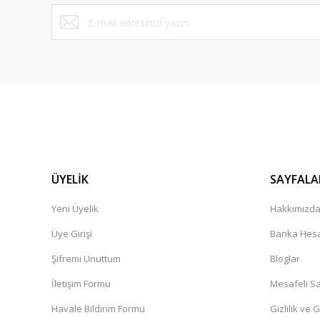
Bu ürüne benzer farklı alternatifler olmalı.
S... K... | 14/05/2026
Siparişiniz teslim edilmistir diyor kargo hâlâ elime ulasma
yarin elime ulasmasi lazim
zeynep Bekar | 26/04/2026
Süper
Dinç Boztepe | 23/04/2026
ÜYELİK
SAYFALA
Hizli ve kusursuz sekilde geldi gayet memnunum çok teşe
Yeni Üyelik
Hakkımızd
N... Ç... | 09/04/2026
Üye Girişi
Banka Hesa
Şifremi Unuttum
Bloglar
Ürünler kaliteli. Sistem hızlı çalışıyor
İletişim Formu
Mesafeli Sa
O... Ö... | 16/03/2026
Havale Bildirim Formu
Gizlilik ve 