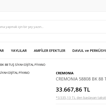
AR
YAYLILAR
AMFİLER EFEKTLER
DAVUL ve PERKÜS
BK 88 TUŞ SİYAH DİJİTAL PİYANO
CREMONIA
CREMONIA 58808 BK 88 T
33.667,86 TL
*3.535,13 TL den başlayan taksitl