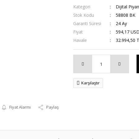
Kategori
Dijital Piya
Stok Kodu
58808 BK
Garanti Süresi
24 Ay
Fiyat
594,17 US
Havale
32.994,50 T
Karşılaştır
Fiyat Alarmı
Paylaş