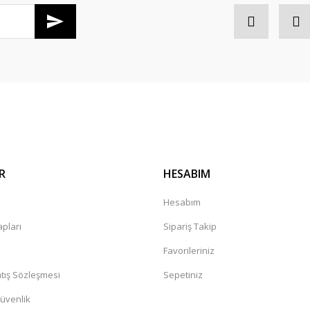
di salı günü konserim var en gec
Gönder
R
HESABIM
kkürler
a
Hesabım
pları
Sipariş Takip
Favorileriniz
tış Sözleşmesi
Sepetiniz
Güvenlik