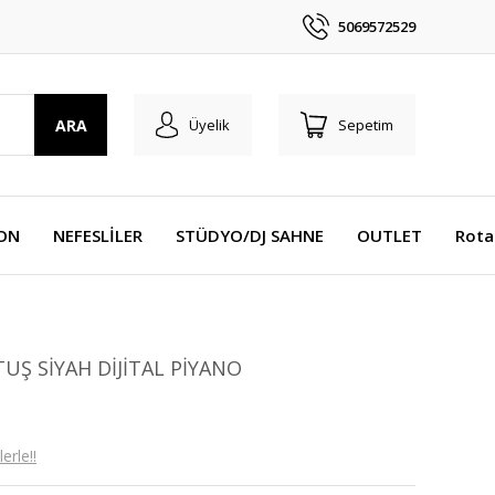
5069572529
ARA
Üyelik
Sepetim
YON
NEFESLİLER
STÜDYO/DJ SAHNE
OUTLET
Rota
UŞ SİYAH DİJİTAL PİYANO
erle!!