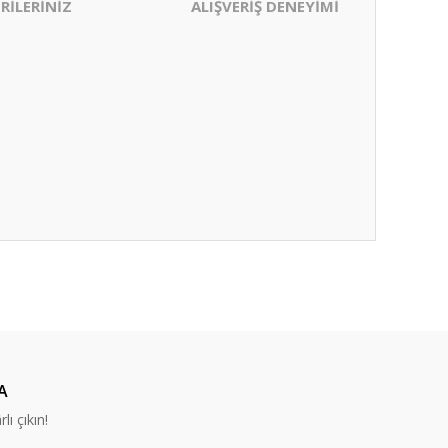
RİLERİNİZ
ALIŞVERİŞ DENEYİMİ
ıza iletebilirsiniz.
A
lı çıkın!