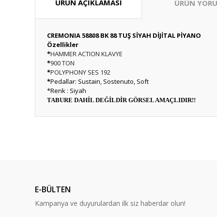
ÜRÜN AÇIKLAMASI
ÜRÜN YORU
CREMONIA 58808 BK 88 TUŞ SİYAH DİJİTAL PİYANO
Özellikler
*
HAMMER ACTION KLAVYE
*
900 TON
*
POLYPHONY SES 192
*
Pedallar: Sustain, Sostenuto, Soft
*Renk : Siyah
TABURE DAHİL DEĞİLDİR GÖRSEL AMAÇLIDIR!!
Bu ürünün fiyat bilgisi, resim, ürün açıklamalarında ve diğ
Normal kick hassasiyeti veren müthiş bir pedal. Hem az se
Görüş ve önerileriniz için teşekkür ederiz.
Oral Sayın | 29/06/2026
Ürün resmi kalitesiz, bozuk veya görüntülenemiyor.
Sağlam, güzel, uygun fiyat, hızlı kargo helal olsun.
Ürün açıklamasında eksik bilgiler bulunuyor.
E-BÜLTEN
M... Z... | 24/06/2026
Ürün bilgilerinde hatalar bulunuyor.
Kampanya ve duyurulardan ilk siz haberdar olun!
Ürün fiyatı diğer sitelerden daha pahalı.
Site başarılı , sorunsuz sipariş verdim.