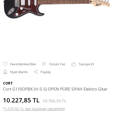
Yorum Yaz
Tavsiye Et
Fiyat Alarmı
Paylaş
CORT
Cort G110OPBK (H-S-S) OPEN PORE SİYAH Elektro Gitar
10.227,85 TL
10.766,16 TL
*1.073,92 TL den başlayan taksitlerle!!