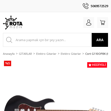
5069572529
ARA
Anasayfa
GİTARLAR
Elektro Gitarlar
Elektro Gitarlar
Cort G110OPBK (H-S
%5
HEDİYELİ